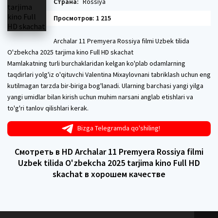
Страна:
Rossiya
Просмотров: 1 215
Archalar 11 Premyera Rossiya filmi Uzbek tilida
O'zbekcha 2025 tarjima kino Full HD skachat
Mamlakatning turli burchaklaridan kelgan ko'plab odamlarning
taqdirlari yolg'iz o'qituvchi Valentina Mixaylovnani tabriklash uchun eng
kutilmagan tarzda bir-biriga bog'lanadi. Ularning barchasi yangi yilga
yangi umidlar bilan kirish uchun muhim narsani anglab etishlari va
to'g'ri tanlov qilishlari kerak.
Bizga Telegramda qo'shiling!
Смотреть в HD Archalar 11 Premyera Rossiya filmi
Uzbek tilida O'zbekcha 2025 tarjima kino Full HD
skachat в хорошем качестве