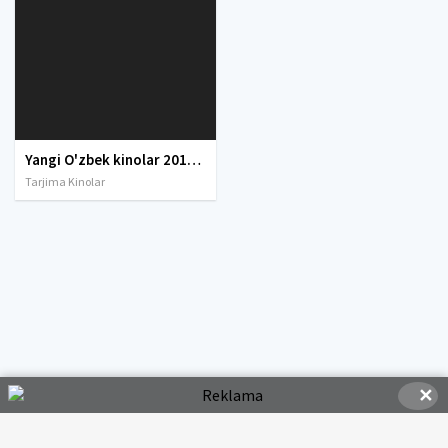
Yangi O'zbek kinolar 2010-2011-2012-2013-2014-2015-2016-2017-2018-2019-2020-2021-2022-2023-2024-2025 O'zbek tilida Uzbek tarjima Full HD
Tarjima Kinolar
✕