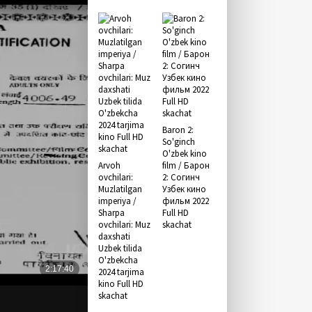
Baron 2:
So'ginch
O'zbek kino
Arvoh
film / Барон
ovchilari:
2: Согинч
Muzlatilgan
Узбек кино
imperiya /
фильм 2022
Sharpa
Full HD
ovchilari: Muz
skachat
daxshati
Uzbek tilida
O'zbekcha
2024 tarjima
kino Full HD
skachat