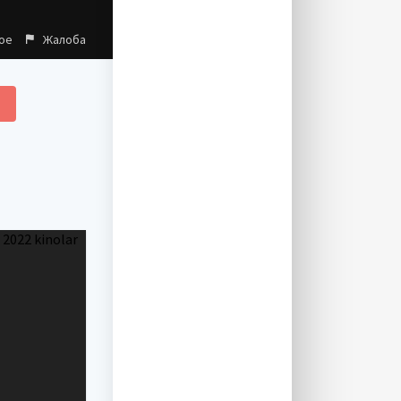
ое
Жалоба