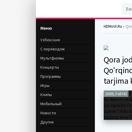
HDMoVi.Ru
» Qora j
Меню
Узбекские
С переводом
Qora jod
Мультфилмы
Концерты
Qo'rqinc
Программы
tarjima 
Игры
2009, Full HD
Клипы
Мобильный
Новости
Другие