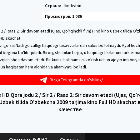
Страна:
Hindiston
Просмотров: 1 086
r 2 / Raaz 2: Sir davom etadi (Ujas, Qo'rqinchli film) Hind kino Uzbek tilida O
l HD skachat
ithvi go'zal Nadi go'zalligi haqidagi tasavvurlardan xalos bo'lolmaydi. Ayol he
 begona bo'lib qoladi. Biroq, shu bilan birga, u haqidagi fikrlar uni tark etm
qlanishda davom etadi. Bir kuni u hali ham uni ko'rish uchun ajoyib imkoniya
un haqiqatan ham alohida va ahamiyatli bo'ladi.
Bizga Telegramda qo'shiling!
D Qora jodu 2 / Sir 2 / Raaz 2: Sir davom etadi (Ujas, Qo'r
Uzbek tilida O'zbekcha 2009 tarjima kino Full HD skachat
качестве
Смотреть Full HD
Скачать