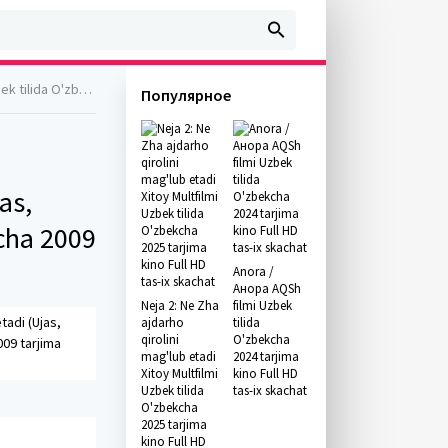
kino Full HD skachat
Популярное
as,
kcha 2009
Anora /
Анора AQSh
Neja 2: Ne Zha
filmi Uzbek
tadi (Ujas,
ajdarho
tilida
qirolini
O'zbekcha
009 tarjima
mag'lub etadi
2024 tarjima
Xitoy Multfilmi
kino Full HD
Uzbek tilida
tas-ix skachat
O'zbekcha
2025 tarjima
kino Full HD