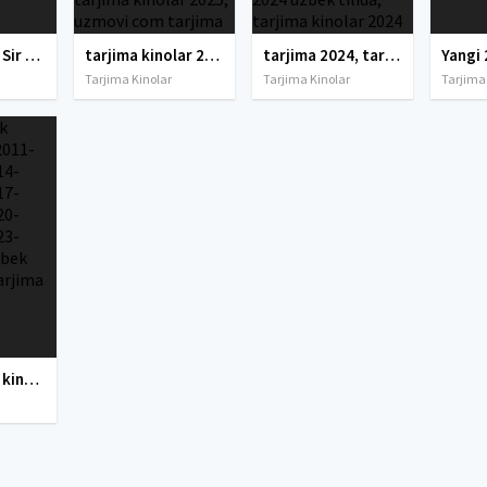
Qora jodu 1 / Sir 1 / Raaz 1 (Ujas, Qo'rqinchli, Daxshat film) Hind kino Uzbek tilida O'zbekcha 2002 tarjima kino Full HD tas-ix skachat
tarjima kinolar 2025, uzbek tarjima kinolar 2025, tarjima kinolar uzbek tilida 2025, tarjima kinolar o zbek 2025, tarjima kinolar o zbek tilida 2025, yangi tarjima kinolar 2025, uzmovi tarjima kinolar 2025, uzmovi com tarjima kinolar 2025, uzbekcha t
tarjima 2024, tarjima kinolar 2024, uzbek tarjima 2024, tarjima kinolar tilida tilida 2024, uzbek tilida tarjima 2024, kino tarjima 2024, uzbek tarjima kinolar 2024, tarjima kinolar 2024 uzbek tilida, tarjima kinolar 2024 o zbek, tarjima kinolar 2024
Yangi 
Tarjima Kinolar
Tarjima Kinolar
Tarjima
Yangi O'zbek kinolar 2010-2011-2012-2013-2014-2015-2016-2017-2018-2019-2020-2021-2022-2023-2024-2025 O'zbek tilida Uzbek tarjima Full HD