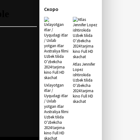
Скоро
Atlas Jennifer
Lopez
ishtirokida
Uzbek tilida
Uxlayotgan
O'zbekcha
itlar /
2024 tarjima
Uyqudagi itlar
kino Full HD
/ Uxlab
skachat
yotgan itlar
Avstraliya filmi
Uzbek tilida
O'zbekcha
2024 tarjima
kino Full HD
skachat