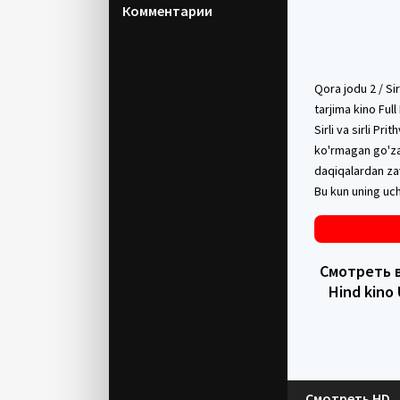
Комментарии
Qora jodu 2 / Si
tarjima kino Ful
Sirli va sirli Pr
ko'rmagan go'zal
daqiqalardan zav
Bu kun uning uch
Смотреть в H
Hind kino 
Смотреть HD