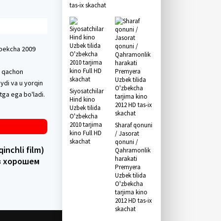
tas-ix skachat
'zbekcha 2009
ch qachon
aydi va u yorqin
Siyosatchilar
tga ega bo'ladi.
Hind kino
Uzbek tilida
O'zbekcha
2010 tarjima
Sharaf qonuni
kino Full HD
/ Jasorat
skachat
qonuni /
qinchli film)
Qahramonlik
harakati
 в хорошем
Premyera
Uzbek tilida
O'zbekcha
tarjima kino
2012 HD tas-ix
skachat