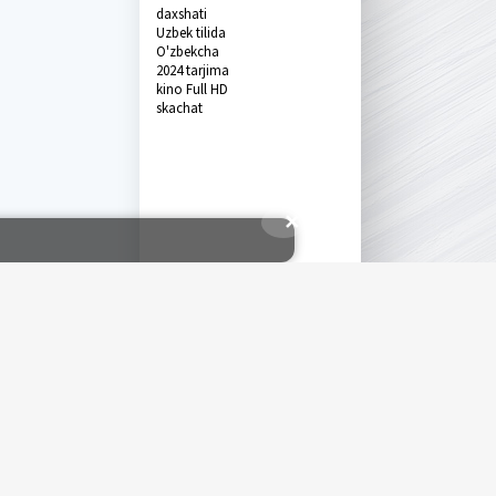
daxshati
Uzbek tilida
O'zbekcha
2024 tarjima
kino Full HD
skachat
✕