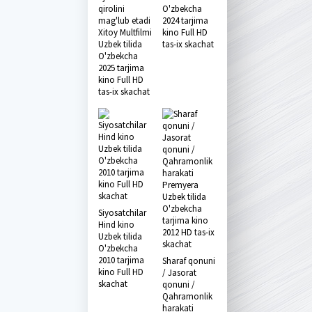
qirolini
O'zbekcha
mag'lub etadi
2024 tarjima
Xitoy Multfilmi
kino Full HD
Uzbek tilida
tas-ix skachat
O'zbekcha
2025 tarjima
kino Full HD
tas-ix skachat
Siyosatchilar
Hind kino
Uzbek tilida
O'zbekcha
2010 tarjima
Sharaf qonuni
kino Full HD
/ Jasorat
skachat
qonuni /
Qahramonlik
harakati