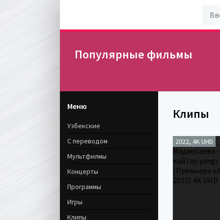
Популярные фильмы
Меню
Клипы
Узбекские
С переводом
2022, 4K UHD
Мультфилмы
Концерты
Программы
Игры
Клипы