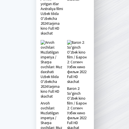
yotgan itlar
Avstraliya filmi
Uzbek tilida
O'zbekcha
2024 tarjima
kino Full HD
skachat
Baron 2:
So'ginch
O'zbek kino
Arvoh
film / Барон
ovchilari:
2: Согинч
Muzlatilgan
Узбек кино
imperiya /
фильм 2022
Sharpa
Full HD
ovchilari: Muz
skachat