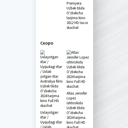
Premyera
Uzbek tilida
O'zbekcha
tarjima kino
2012 HD tas-ix
skachat
Скоро
Atlas Jennifer
Lopez
ishtirokida
Uzbek tilida
Uxlayotgan
O'zbekcha
itlar /
2024 tarjima
Uyqudagi itlar
kino Full HD
/ Uxlab
skachat