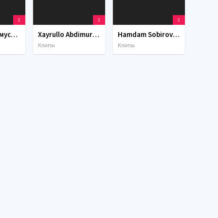
Милена Мадмусаева - Хаётга кайтар yangi klip (Премьера клипа, 2022) 4K UHD
Xayrullo Abdimurodov & Xamdam Sobirov - Injiqqinam klip 2022 4K UHD | Хайрулло & Хамдам - Инжиккинам 4K UHD
Hamdam Sobirov - Sumbula / Хамдам Собиров - Сумбула (Премьера клипа, 2022) 4K UHD skachat
Клипы
Клипы