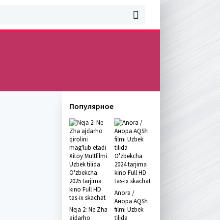
Популярное
Anora /
Анора AQSh
Neja 2: Ne Zha
filmi Uzbek
ajdarho
tilida