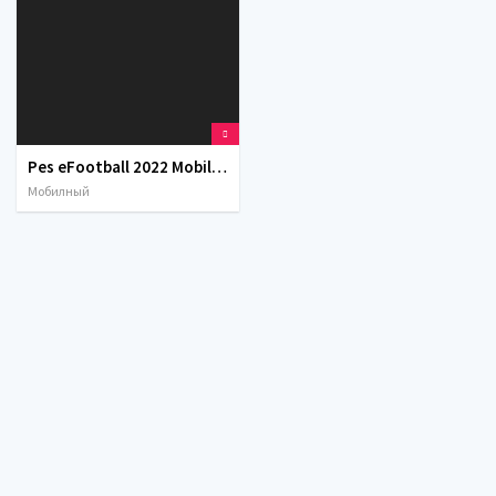
Pes eFootball 2022 Mobile Android Tas-IX skachat
Мобилный