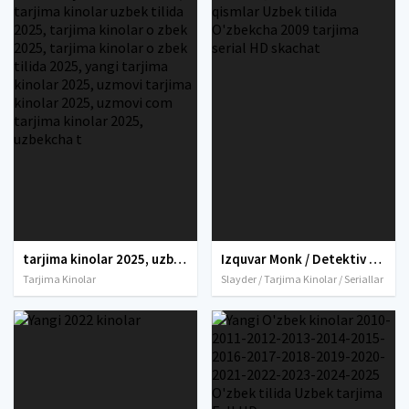
tarjima kinolar 2025, uzbek tarjima kinolar 2025, tarjima kinolar uzbek tilida 2025, tarjima kinolar o zbek 2025, tarjima kinolar o zbek tilida 2025, yangi tarjima kinolar 2025, uzmovi tarjima kinolar 2025, uzmovi com tarjima kinolar 2025, uzbekcha t
Izquvar Monk / Detektiv Monk AQSh seriali Barcha qismlar Uzbek tilida O'zbekcha 2009 tarjima serial HD skachat
Tarjima Kinolar
Slayder / Tarjima Kinolar / Seriallar