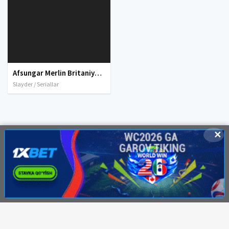
Afsungar Merlin Britaniya seriali 1-2-3-4-5-6-7-8-9-10-11-12-13-14-15-16-17-18 qismlar Uzbek tilida O'zbekcha tarjima 2012 HD tas-ix skachat
Slayder / Seriallar
✕