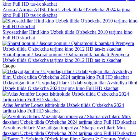
Anora / Анора AQSh filmi Uzbek tilida O'zbekcha 2024 tarjima
kino Full HD tas-ix skachat
Siyosatchilar Hind kino Uzbek tilida O'zbekcha 2010 tarjima kino
Full HD skachat
Sharaf qonuni / Jasorat qonuni / Qahramonlik harakati Premyera
Uzbek tilida O'zbekcha tarjima kino 2012 HD tas-ix skachat
Скоро
Uxlayotgan itlar / Uyqudagi itlar / Uxlab yotgan itlar Avstraliya filmi
Uzbek tilida O'zbekcha 2024 tarjima kino Full HD skachat
Atlas Jennifer Lopez ishtirokida Uzbek tilida O'zbekcha 2024
tarjima kino Full HD skachat
Arvoh ovchilari: Muzlatilgan imperiya / Sharpa ovchilari: Muz
daxshati Uzbek tilida O'zbekcha 2024 tarjima kino Full HD skachat