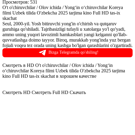
Просмотров: 531
O't o'chiruvchilar / Olov ichida / Yong‘in o‘chiruvchilar Koreya
filmi Uzbek tilida O'zbekcha 2025 tarjima kino Full HD tas-ix
skachat
Seul, 2000-yil. Yosh bitiruvchi yong'in o'chirish va qutqaruv
guruhiga qo'shiladi. Tajribasizligi tufayli u xatolarga yo'l qo'yadi,
ammo uning yuqori lavozimli hamkasblari yangi kelganni qo'llab-
quvvatlashga doimo tayyor. Biroq, murakkab yong'inda yuz bergan
fojiali voqea tez orada uning kasbga bo'lgan qarashlarini o'zgartiradi.
Bizga Telegramda qo'shiling!
Смотреть в HD O't o'chiruvchilar / Olov ichida / Yong‘in
o‘chiruvchilar Koreya filmi Uzbek tilida O'zbekcha 2025 tarjima
kino Full HD tas-ix skachat в хорошем качестве
Смотреть HD
Смотреть Full HD
Скачать