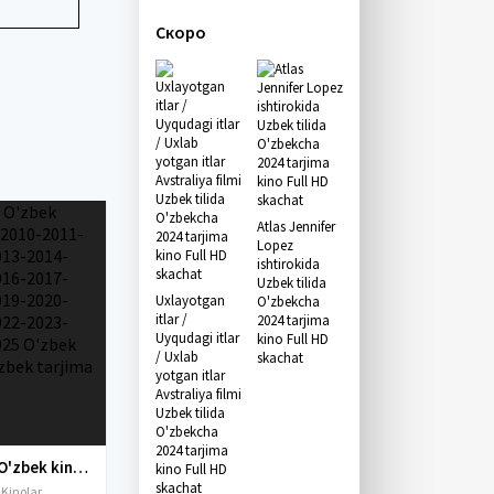
Скоро
Atlas Jennifer
Lopez
ishtirokida
Uzbek tilida
Uxlayotgan
O'zbekcha
itlar /
2024 tarjima
Uyqudagi itlar
kino Full HD
/ Uxlab
skachat
yotgan itlar
Avstraliya filmi
Uzbek tilida
O'zbekcha
2024 tarjima
Yangi O'zbek kinolar 2010-2011-2012-2013-2014-2015-2016-2017-2018-2019-2020-2021-2022-2023-2024-2025 O'zbek tilida Uzbek tarjima Full HD
kino Full HD
skachat
 Kinolar