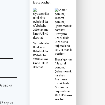
tas-ix skachat
Siyosatchilar
Hind kino
Я
Uzbek tilida
O'zbekcha
2010 tarjima
Sharaf qonuni
kino Full HD
/ Jasorat
skachat
qonuni /
Qahramonlik
harakati
Premyera
Uzbek tilida
6 серия
O'zbekcha
tarjima kino
2012 HD tas-ix
skachat
12 серия