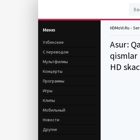
HDMoVi.Ru
»
Seri
Меню
Asur: Q
Узбекские
С переводом
qismlar 
Мультфилмы
HD skac
Концерты
Программы
Игры
Клипы
Мобильный
Новости
Другие