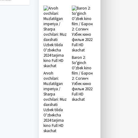
Baron 2:
So'ginch
O'zbek kino
Arvoh
film / Барон
ovchilari:
2: Согинч
Muzlatilgan
Узбек кино
imperiya /
фильм 2022
Sharpa
Full HD
ovchilari: Muz
skachat
daxshati
Uzbek tilida
O'zbekcha
2024 tarjima
kino Full HD
skachat