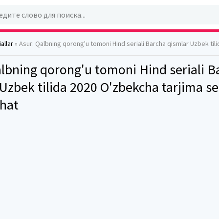
allar
» Asur: Qalbning qorong'u tomoni Hind seriali Barcha qismlar Uzbek tilida 2020 O'zbekcha tarjima se
albning qorong'u tomoni Hind seriali B
Uzbek tilida 2020 O'zbekcha tarjima ser
hat