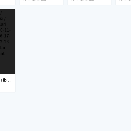
Shifokorlar / Tibbiyot dahosi / Tibbiyot daxolari Korea seriali 10-11-12-13-14-15-16-17-18-19-20-21-22-23-24-25-26 qismlar 2013 HD skachat