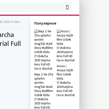
rial Full HD skachat
Популярное
archa
ial Full
Anora /
Анора AQSh
Neja 2: Ne Zha
filmi Uzbek
ajdarho
tilida
qirolini
O'zbekcha
mag'lub etadi
2024 tarjima
Xitoy Multfilmi
kino Full HD
Uzbek tilida
tas-ix skachat
O'zbekcha
2025 tarjima
kino Full HD