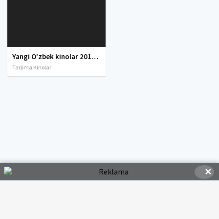
Yangi O'zbek kinolar 2010-2011-2012-2013-2014-2015-2016-2017-2018-2019-2020-2021-2022-2023-2024-2025 O'zbek tilida Uzbek tarjima Full HD
Tarjima Kinolar
✕