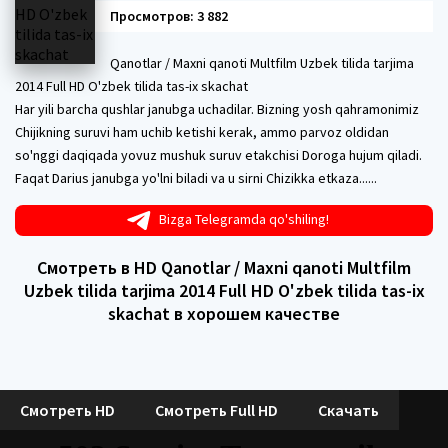
Просмотров: 3 882
Qanotlar / Maxni qanoti Multfilm Uzbek tilida tarjima
2014 Full HD O'zbek tilida tas-ix skachat
Har yili barcha qushlar janubga uchadilar. Bizning yosh qahramonimiz
Chijikning suruvi ham uchib ketishi kerak, ammo parvoz oldidan
so'nggi daqiqada yovuz mushuk suruv etakchisi Doroga hujum qiladi.
Faqat Darius janubga yo'lni biladi va u sirni Chizikka etkaza......
Bizga Telegramda qo'shiling!
Смотреть в HD Qanotlar / Maxni qanoti Multfilm
Uzbek tilida tarjima 2014 Full HD O'zbek tilida tas-ix
skachat в хорошем качестве
Смотреть HD
Смотреть Full HD
Скачать