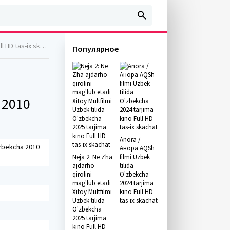
 tas-ix skachat
Популярное
 2010
Anora /
'zbekcha 2010
Анора AQSh
Neja 2: Ne Zha
filmi Uzbek
ajdarho
tilida
qirolini
O'zbekcha
mag'lub etadi
2024 tarjima
Xitoy Multfilmi
kino Full HD
Uzbek tilida
tas-ix skachat
O'zbekcha
2025 tarjima
kino Full HD