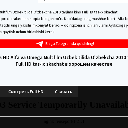
ltfilm Uzbek tilida O'zbekcha 2010 tarjima kino Full HD tas-ix skachat
ri doiralardan uzoqda bo'lgan bo'ri. U to'dadagi eng mashhur bo'ri - Alfa b
i taqdir unga yaxshi imkoniyat beradi – qo‘riqxona ishchilari ularni Aydaxoga jo
ga qaytish uchun birlashishi kerak.
Bizga Telegramda qo'shiling!
 HD Alfa va Omega Multfilm Uzbek tilida O'zbekcha 2010 t
Full HD tas-ix skachat в хорошем качестве
Смотреть Full HD
Скачать