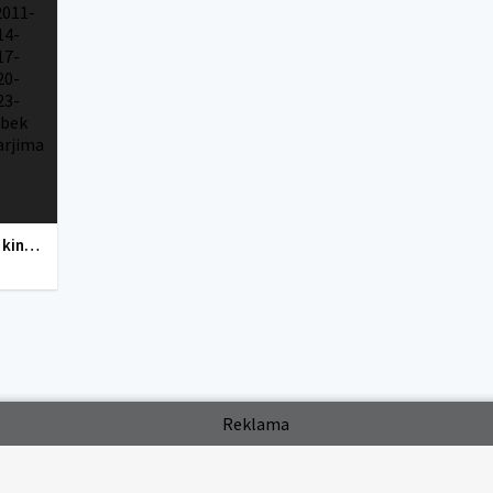
Yangi O'zbek kinolar 2010-2011-2012-2013-2014-2015-2016-2017-2018-2019-2020-2021-2022-2023-2024-2025 O'zbek tilida Uzbek tarjima Full HD