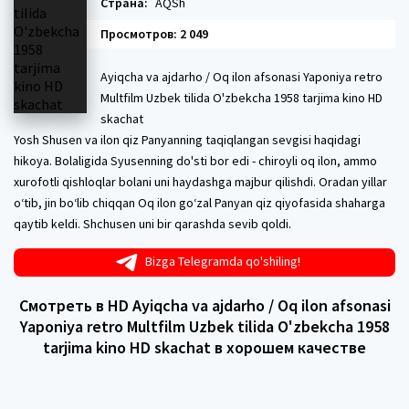
Страна:
AQSh
Просмотров: 2 049
Ayiqcha va ajdarho / Oq ilon afsonasi Yaponiya retro
Multfilm Uzbek tilida O'zbekcha 1958 tarjima kino HD
skachat
Yosh Shusen va ilon qiz Panyanning taqiqlangan sevgisi haqidagi
hikoya. Bolaligida Syusenning do'sti bor edi - chiroyli oq ilon, ammo
xurofotli qishloqlar bolani uni haydashga majbur qilishdi. Oradan yillar
o‘tib, jin bo‘lib chiqqan Oq ilon go‘zal Panyan qiz qiyofasida shaharga
qaytib keldi. Shchusen uni bir qarashda sevib qoldi.
Bizga Telegramda qo'shiling!
Смотреть в HD Ayiqcha va ajdarho / Oq ilon afsonasi
Yaponiya retro Multfilm Uzbek tilida O'zbekcha 1958
tarjima kino HD skachat в хорошем качестве