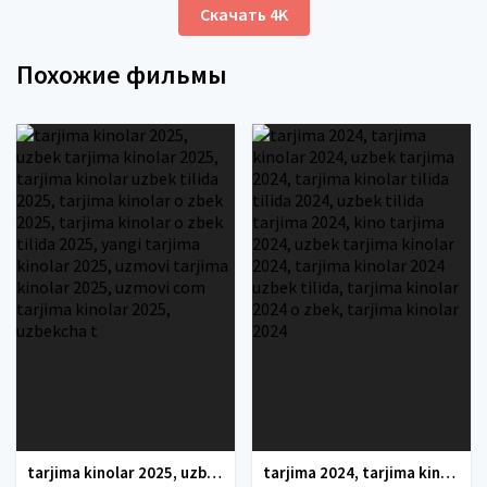
Скачать 4K
Похожие фильмы
tarjima kinolar 2025, uzbek tarjima kinolar 2025, tarjima kinolar uzbek tilida 2025, tarjima kinolar o zbek 2025, tarjima kinolar o zbek tilida 2025, yangi tarjima kinolar 2025, uzmovi tarjima kinolar 2025, uzmovi com tarjima kinolar 2025, uzbekcha t
tarjima 2024, tarjima kinolar 2024, uzbek tarjima 2024, tarjima kinolar tilida tilida 2024, uzbek tilida tarjima 2024, kino tarjima 2024, uzbek tarjima kinolar 2024, tarjima kinolar 2024 uzbek tilida, tarjima kinolar 2024 o zbek, tarjima kinolar 2024