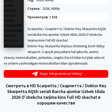
Год:
2026, HDRip
Страна:
2026, HDRip
Просмотров: 1 516
Scarpetta / Скарпетта / Doktor Key Skarpetta AQSh
seriali Barcha qismlar Uzbek tilida 2026 O'zbekcha
tarjima kino Full HD skachat
Doktor Kay Skarpetta Virjiniya shtatining bosh tibbiy
eksperti. U ajoyib jinoyatlarni hal qiluvchi, ammo
shaxsiy munosabatlari, jumladan, singlisi Doroti bilan ko'plab adovat
va sirlarni yashiradigan munosabatlari bilan qiynalmoqda.
Bizga Telegramda qo'shiling!
Смотреть в HD Scarpetta / Скарпетта / Doktor Key
Skarpetta AQSh seriali Barcha qismlar Uzbek tilida
2026 O'zbekcha tarjima kino Full HD skachat в
хорошем качестве