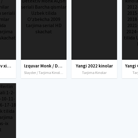
911: Qutqaruv xizmati / Qutqaruvchilar jamoasi AQSh seriali Barcha qismlar Uzbek tilida O'zbekcha tarjima kino 2018 HD skachat
Izquvar Monk / Detektiv Monk AQSh seriali Barcha qismlar Uzbek tilida O'zbekcha 2009 tarjima serial HD skachat
Yangi 2022 kinolar
Slayder / Tarjima Kinolar / Seriallar
Tarjima Kinolar
Tar