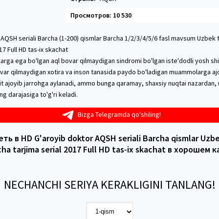
Просмотров: 10 530
 AQSH seriali Barcha (1-200) qismlar Barcha 1/2/3/4/5/6 fasl mavsum Uzbek 
17 Full HD tas-ix skachat
larga ega bo'lgan aql bovar qilmaydigan sindromi bo'lgan iste'dodli yosh sh
bovar qilmaydigan xotira va inson tanasida paydo bo'ladigan muammolarga aj
igit ajoyib jarrohga aylanadi, ammo bunga qaramay, shaxsiy nuqtai nazardan, u
ng darajasiga to'g'ri keladi.
Bizga Telegramda qo'shiling!
ть в HD G'aroyib doktor AQSH seriali Barcha qismlar Uzbek
ha tarjima serial 2017 Full HD tas-ix skachat в хорошем 
NECHANCHI SERIYA KERAKLIGINI TANLANG!