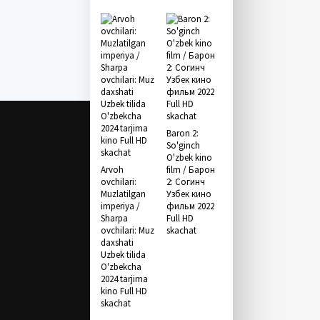
Baron 2:
So'ginch
O'zbek kino
Arvoh
film / Барон
ovchilari:
2: Согинч
Muzlatilgan
Узбек кино
imperiya /
фильм 2022
Sharpa
Full HD
ovchilari: Muz
skachat
daxshati
Uzbek tilida
O'zbekcha
2024 tarjima
kino Full HD
skachat