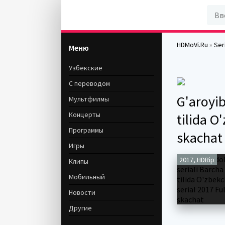
HDMoVi.Ru
»
Seri
Меню
Узбекские
С переводом
G'aroyi
Мультфилмы
Концерты
tilida O
Программы
skachat
Игры
2017, HDRip
Клипы
Мобильный
Новости
Другие