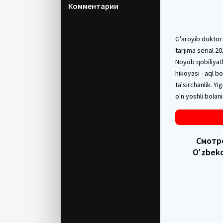
Комментарии
G'aroyib doktor
tarjima serial 20
Noyob qobiliyat
hikoyasi - aql 
ta'sirchanlik. Y
o'n yoshli bolani
Смотре
O'zbekc