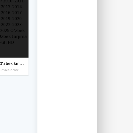
Yangi O'zbek kinolar 2010-2011-2012-2013-2014-2015-2016-2017-2018-2019-2020-2021-2022-2023-2024-2025 O'zbek tilida Uzbek tarjima Full HD
jima Kinolar