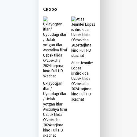
Скоро
Atlas Jennifer
Lopez
ishtirokida
Uzbek tilida
Uxlayotgan
O'zbekcha
itlar /
2024 tarjima
Uyqudagi itlar
kino Full HD
/ Uxlab
skachat
yotgan itlar
Avstraliya filmi
Uzbek tilida
O'zbekcha
2024 tarjima
kino Full HD
skachat