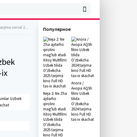
l HD tas-ix skachat
Популярное
Uzbek
-ix
Anora /
Анора AQSh
Neja 2: Ne Zha
filmi Uzbek
ismlar Uzbek
ajdarho
tilida
qirolini
O'zbekcha
kachat
mag'lub etadi
2024 tarjima
Xitoy Multfilmi
kino Full HD
Uzbek tilida
tas-ix skachat
O'zbekcha
2025 tarjima
kino Full HD