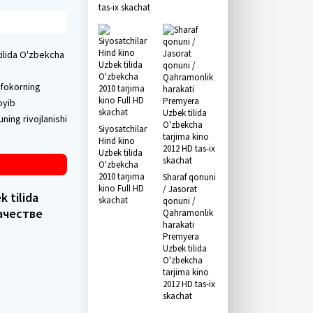
tas-ix skachat
tilida O'zbekcha
ifokorning
oyib
ning rivojlanishi
Siyosatchilar
Hind kino
Uzbek tilida
O'zbekcha
2010 tarjima
Sharaf qonuni
kino Full HD
/ Jasorat
 tilida
skachat
qonuni /
качестве
Qahramonlik
harakati
Premyera
Uzbek tilida
O'zbekcha
tarjima kino
2012 HD tas-ix
skachat