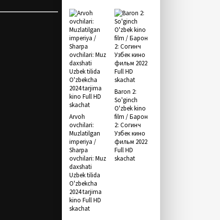
Baron 2:
So'ginch
O'zbek kino
Arvoh
film / Барон
ovchilari:
2: Согинч
Muzlatilgan
Узбек кино
imperiya /
фильм 2022
Sharpa
Full HD
ovchilari: Muz
skachat
daxshati
Uzbek tilida
O'zbekcha
2024 tarjima
kino Full HD
skachat