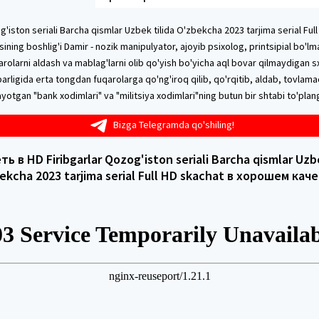
g'iston seriali Barcha qismlar Uzbek tilida O'zbekcha 2023 tarjima serial Ful
asining boshlig'i Damir - nozik manipulyator, ajoyib psixolog, printsipial bo'l
arolarni aldash va mablag'larni olib qo'yish bo'yicha aql bovar qilmaydigan sx
barligida erta tongdan fuqarolarga qo'ng'iroq qilib, qo'rqitib, aldab, tovlamac
ayotgan "bank xodimlari" va "militsiya xodimlari"ning butun bir shtabi to'plan
Bizga Telegramda qo'shiling!
ь в HD Firibgarlar Qozog'iston seriali Barcha qismlar Uzbe
ekcha 2023 tarjima serial Full HD skachat в хорошем кач