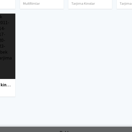
Multfilmlar
Tarjima Kinolar
Tarjima
Yangi O'zbek kinolar 2010-2011-2012-2013-2014-2015-2016-2017-2018-2019-2020-2021-2022-2023-2024-2025 O'zbek tilida Uzbek tarjima Full HD