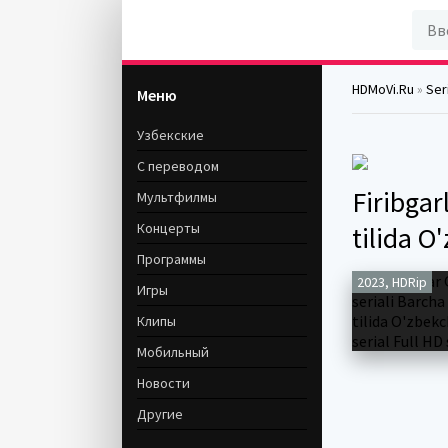
HDMoVi.Ru
»
Seri
Меню
Узбекские
С переводом
Firibgar
Мультфилмы
Концерты
tilida O
Программы
2023, HDRip
Игры
Клипы
Мобильный
Новости
Другие