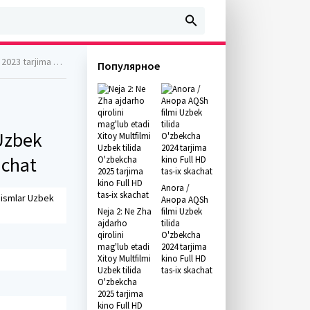
l Full HD skachat
Популярное
 Uzbek
achat
Anora /
qismlar Uzbek
Анора AQSh
Neja 2: Ne Zha
filmi Uzbek
ajdarho
tilida
qirolini
O'zbekcha
mag'lub etadi
2024 tarjima
Xitoy Multfilmi
kino Full HD
Uzbek tilida
tas-ix skachat
O'zbekcha
2025 tarjima
kino Full HD