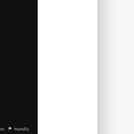
ое
Жалоба