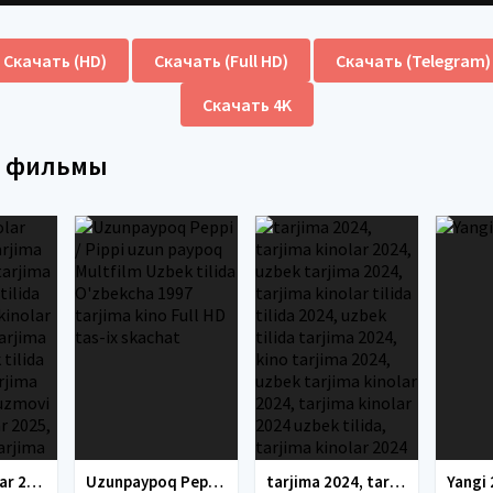
Скачать (HD)
Скачать (Full HD)
Скачать (Telegram)
Скачать 4K
е фильмы
tarjima kinolar 2025, uzbek tarjima kinolar 2025, tarjima kinolar uzbek tilida 2025, tarjima kinolar o zbek 2025, tarjima kinolar o zbek tilida 2025, yangi tarjima kinolar 2025, uzmovi tarjima kinolar 2025, uzmovi com tarjima kinolar 2025, uzbekcha t
Uzunpaypoq Peppi / Pippi uzun paypoq Multfilm Uzbek tilida O'zbekcha 1997 tarjima kino Full HD tas-ix skachat
tarjima 2024, tarjima kinolar 2024, uzbek tarjima 2024, tarjima kinolar tilida tilida 2024, uzbek tilida tarjima 2024, kino tarjima 2024, uzbek tarjima kinolar 2024, tarjima kinolar 2024 uzbek tilida, tarjima kinolar 2024 o zbek, tarjima kinolar 2024
Yangi 