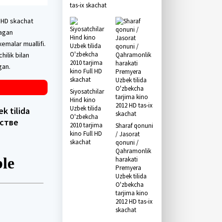
tas-ix skachat
l HD skachat
magan
emalar muallifi.
hilik bilan
gan.
Siyosatchilar
Hind kino
Uzbek tilida
k tilida
O'zbekcha
естве
2010 tarjima
Sharaf qonuni
kino Full HD
/ Jasorat
skachat
qonuni /
Qahramonlik
harakati
Premyera
Uzbek tilida
O'zbekcha
tarjima kino
2012 HD tas-ix
skachat