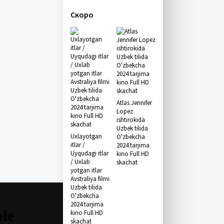
Скоро
Atlas Jennifer
Lopez
ishtirokida
Uzbek tilida
Uxlayotgan
O'zbekcha
itlar /
2024 tarjima
Uyqudagi itlar
kino Full HD
/ Uxlab
skachat
yotgan itlar
Avstraliya filmi
Uzbek tilida
O'zbekcha
2024 tarjima
kino Full HD
skachat