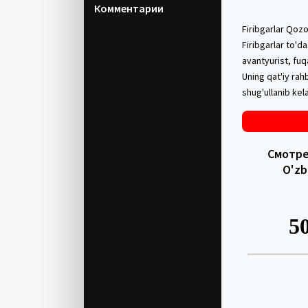
Комментарии
Firibgarlar Qozo
Firibgarlar to'd
avantyurist, fuq
Uning qat'iy rah
shug'ullanib kel
Смотрет
O'zb