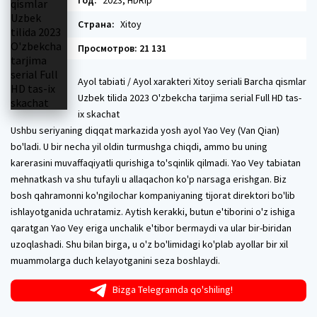
Год:
2023, HDRip
Страна:
Xitoy
Просмотров: 21 131
Ayol tabiati / Ayol xarakteri Xitoy seriali Barcha qismlar
Uzbek tilida 2023 O'zbekcha tarjima serial Full HD tas-
ix skachat
Ushbu seriyaning diqqat markazida yosh ayol Yao Vey (Van Qian)
bo'ladi. U bir necha yil oldin turmushga chiqdi, ammo bu uning
karerasini muvaffaqiyatli qurishiga to'sqinlik qilmadi. Yao Vey tabiatan
mehnatkash va shu tufayli u allaqachon ko'p narsaga erishgan. Biz
bosh qahramonni ko'ngilochar kompaniyaning tijorat direktori bo'lib
ishlayotganida uchratamiz. Aytish kerakki, butun e'tiborini o'z ishiga
qaratgan Yao Vey eriga unchalik e'tibor bermaydi va ular bir-biridan
uzoqlashadi. Shu bilan birga, u o'z bo'limidagi ko'plab ayollar bir xil
muammolarga duch kelayotganini seza boshlaydi.
Bizga Telegramda qo'shiling!