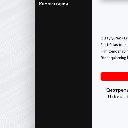
Комментарии
O'gay yurak / O'
Full HD tas-ix sk
Film tomoshabin 
"Boshqalarning b
Смотреть 
Uzbek ti