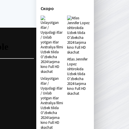
Скоро
Atlas Jennifer
Lopez
ishtirokida
Uzbek tilida
Uxlayotgan
O'zbekcha
itlar /
2024 tarjima
Uyqudagi itlar
kino Full HD
/ Uxlab
skachat
yotgan itlar
Avstraliya filmi
Uzbek tilida
O'zbekcha
2024 tarjima
kino Full HD
skachat