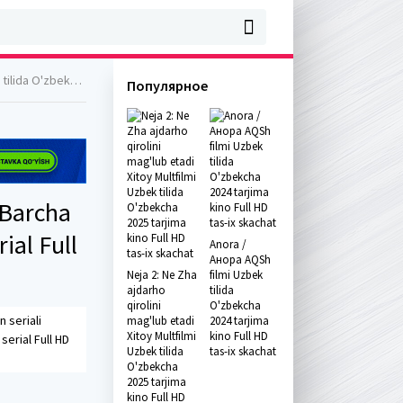
ull HD tas-ix skachat
Популярное
 Barcha
ial Full
Anora /
Анора AQSh
Neja 2: Ne Zha
filmi Uzbek
ajdarho
tilida
qirolini
O'zbekcha
 seriali
mag'lub etadi
2024 tarjima
Xitoy Multfilmi
kino Full HD
serial Full HD
Uzbek tilida
tas-ix skachat
O'zbekcha
2025 tarjima
kino Full HD