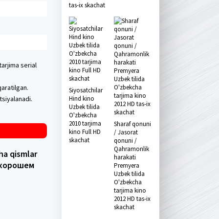
tas-ix skachat
arjima serial
aratilgan.
Siyosatchilar
tsiyalanadi.
Hind kino
Uzbek tilida
O'zbekcha
2010 tarjima
Sharaf qonuni
kino Full HD
/ Jasorat
skachat
qonuni /
Qahramonlik
ha qismlar
harakati
в хорошем
Premyera
Uzbek tilida
O'zbekcha
tarjima kino
2012 HD tas-ix
skachat