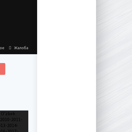
ное
Жалоба