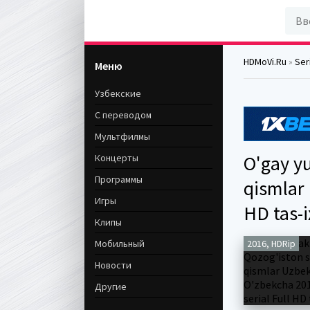
HDMoVi.Ru
»
Seri
Меню
Узбекские
С переводом
Мультфилмы
O'gay yu
Концерты
Программы
qismlar 
Игры
HD tas-i
Клипы
Мобильный
2016, HDRip
Новости
Другие