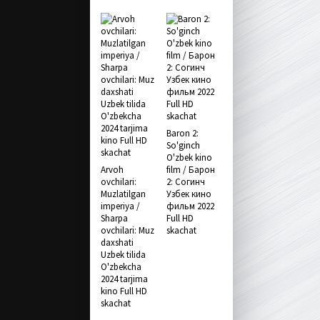
Baron 2:
So'ginch
O'zbek kino
Arvoh
film / Барон
ovchilari:
2: Согинч
Muzlatilgan
Узбек кино
imperiya /
фильм 2022
Sharpa
Full HD
ovchilari: Muz
skachat
daxshati
Uzbek tilida
O'zbekcha
2024 tarjima
kino Full HD
skachat