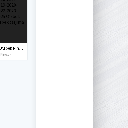
Yangi O'zbek kinolar 2010-2011-2012-2013-2014-2015-2016-2017-2018-2019-2020-2021-2022-2023-2024-2025 O'zbek tilida Uzbek tarjima Full HD
 Kinolar