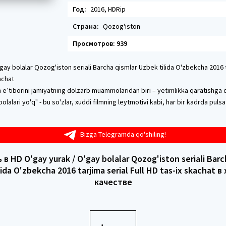
Год:
2016, HDRip
Страна:
Qozog'iston
Просмотров: 939
gay bolalar Qozog'iston seriali Barcha qismlar Uzbek tilida O'zbekcha 2016 t
achat
e’tiborini jamiyatning dolzarb muammolaridan biri – yetimlikka qaratishga q
olalari yo'q" - bu so'zlar, xuddi filmning leytmotivi kabi, har bir kadrda pulsa
Bizga Telegramda qo'shiling!
в HD O'gay yurak / O'gay bolalar Qozog'iston seriali Barc
lida O'zbekcha 2016 tarjima serial Full HD tas-ix skachat 
качестве