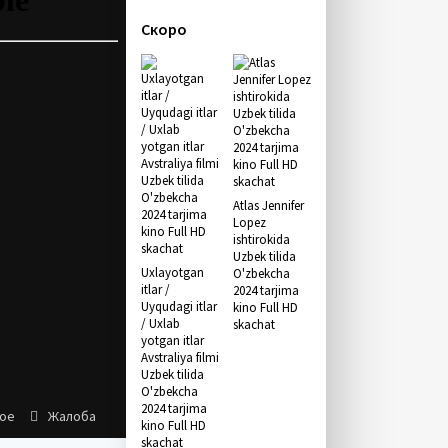
Скоро
Atlas Jennifer
Lopez
ishtirokida
Uzbek tilida
Uxlayotgan
O'zbekcha
itlar /
2024 tarjima
Uyqudagi itlar
kino Full HD
/ Uxlab
skachat
yotgan itlar
Avstraliya filmi
Uzbek tilida
O'zbekcha
2024 tarjima
ное
Жалоба
kino Full HD
skachat