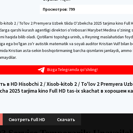
Просмотров: 799
ob-kitob 2 / To'lov 2 Premyera Uzbek tilida O'zbekcha 2025 tarjima kino Full 
tlarga qarshi kurash agentligi direktori o'rinbosari Marybet Medina o'zining s
imi haqida bilib oladi. Qotillarni topishga urinib, u Reyning maslahatidan foy
tiga ega bo'lgan zo'r autistik matematik va soyali auditor Kristian Vulf bilan 
ida Kristian asta-sekin boshqotirmaning barcha qismlarini jamlaydi, ammo
amaydilar.
Bizga Telegramda qo'shiling!
ь в HD Hisobchi 2 / Xisob-kitob 2 / To'lov 2 Premyera Uzbe
cha 2025 tarjima kino Full HD tas-ix skachat в хорошем к
Смотреть Full HD
Скачать