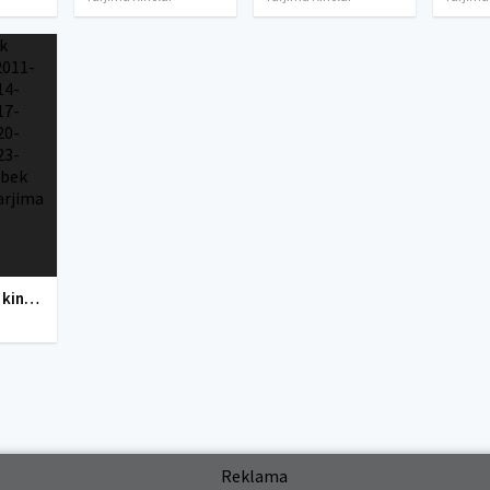
Yangi O'zbek kinolar 2010-2011-2012-2013-2014-2015-2016-2017-2018-2019-2020-2021-2022-2023-2024-2025 O'zbek tilida Uzbek tarjima Full HD