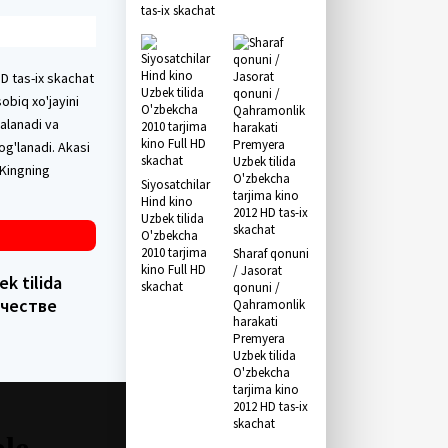
tas-ix skachat
HD tas-ix skachat
obiq xo'jayini
dalanadi va
bog'lanadi. Akasi
 Kingning
Siyosatchilar
Hind kino
Uzbek tilida
O'zbekcha
2010 tarjima
Sharaf qonuni
kino Full HD
/ Jasorat
k tilida
skachat
qonuni /
ачестве
Qahramonlik
harakati
Premyera
Uzbek tilida
O'zbekcha
tarjima kino
2012 HD tas-ix
skachat