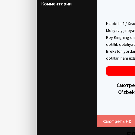
Комментарии
Hisobchi 2 / Xis
Moliyaviy jinoya
Rey Kingning o'l
qotillik qobiliya
Brekston yordam
qotillari ham uxl
Смотрет
O'zbek
Смотреть HD