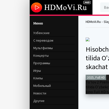
HDMoVi.Ru
»
Sla
Меню
Узбекские
С переводом
Hisobchi
Мультфилмы
Концерты
tilida O
Программы
skachat
Игры
2025, Full HD
Клипы
Мобильный
Новости
Другие