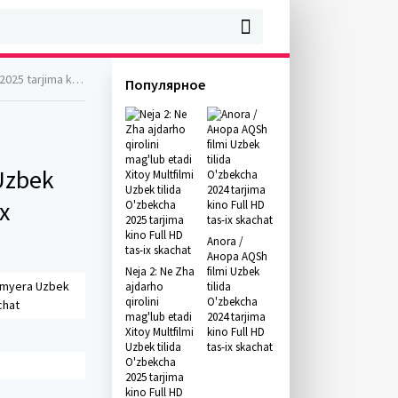
 HD tas-ix skachat
Популярное
 Uzbek
x
Anora /
Анора AQSh
Neja 2: Ne Zha
filmi Uzbek
remyera Uzbek
ajdarho
tilida
qirolini
O'zbekcha
chat
mag'lub etadi
2024 tarjima
Xitoy Multfilmi
kino Full HD
Uzbek tilida
tas-ix skachat
O'zbekcha
2025 tarjima
kino Full HD