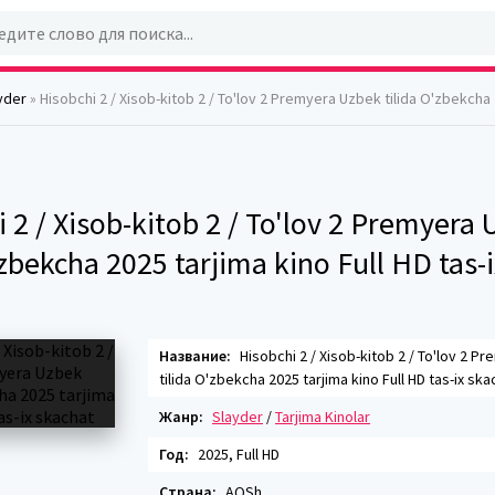
yder
» Hisobchi 2 / Xisob-kitob 2 / To'lov 2 Premyera Uzbek tilida O'zbekcha 2025 tarjima kino Full
 2 / Xisob-kitob 2 / To'lov 2 Premyera
'zbekcha 2025 tarjima kino Full HD tas-i
Название:
Hisobchi 2 / Xisob-kitob 2 / To'lov 2 P
tilida O'zbekcha 2025 tarjima kino Full HD tas-ix ska
Жанр:
Slayder
/
Tarjima Kinolar
Год:
2025, Full HD
Страна:
AQSh