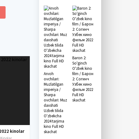
Baron 2:
So'ginch
O'zbek kino
Arvoh
film / Барон
ovchilari:
2: Согинч
Muzlatilgan
Узбек кино
imperiya /
фильм 2022
Sharpa
Full HD
ovchilari: Muz
skachat
daxshati
Uzbek tilida
O'zbekcha
2024 tarjima
kino Full HD
2022 kinolar
skachat
 Kinolar