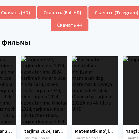
Скачать (HD)
Скачать (Full HD)
Скачать (Telegram)
Скачать 4K
е фильмы
tarjima kinolar 2025, uzbek tarjima kinolar 2025, tarjima kinolar uzbek tilida 2025, tarjima kinolar o zbek 2025, tarjima kinolar o zbek tilida 2025, yangi tarjima kinolar 2025, uzmovi tarjima kinolar 2025, uzmovi com tarjima kinolar 2025, uzbekcha t
tarjima 2024, tarjima kinolar 2024, uzbek tarjima 2024, tarjima kinolar tilida tilida 2024, uzbek tilida tarjima 2024, kino tarjima 2024, uzbek tarjima kinolar 2024, tarjima kinolar 2024 uzbek tilida, tarjima kinolar 2024 o zbek, tarjima kinolar 2024
Matematik mo'jizalar / Mo'jizalar mamlakatidagi matematik Koreya filmi Uzbek tilida O'zbekcha tarjima 2022 kino 4K Ultra UHD
Yangi 
Tarjima Kinolar
Tarjima Kinolar
Tarjima