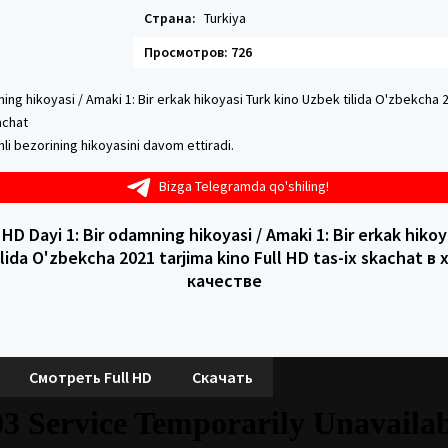
Страна:
Turkiya
Просмотров: 726
ning hikoyasi / Amaki 1: Bir erkak hikoyasi Turk kino Uzbek tilida O'zbekcha 
achat
mli bezorining hikoyasini davom ettiradi.
Bizga Telegramda qo'shiling!
D Dayi 1: Bir odamning hikoyasi / Amaki 1: Bir erkak hikoy
lida O'zbekcha 2021 tarjima kino Full HD tas-ix skachat 
качестве
Смотреть Full HD
Скачать