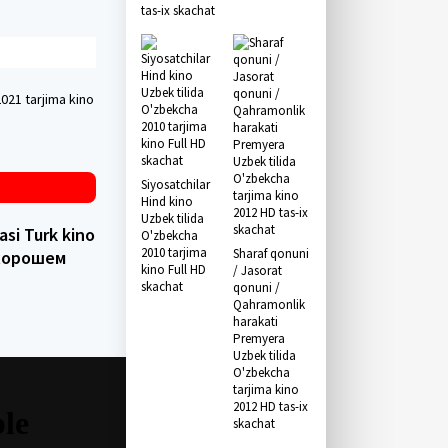
tas-ix skachat
2021 tarjima kino
Siyosatchilar
Hind kino
Uzbek tilida
asi Turk kino
O'zbekcha
2010 tarjima
Sharaf qonuni
в хорошем
kino Full HD
/ Jasorat
skachat
qonuni /
Qahramonlik
harakati
Premyera
Uzbek tilida
O'zbekcha
tarjima kino
2012 HD tas-ix
skachat