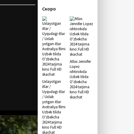
Скоро
Atlas Jennifer
Lopez
ishtirokida
Uzbek tilida
Uxlayotgan
O'zbekcha
itlar /
2024 tarjima
Uyqudagi itlar
kino Full HD
/ Uxlab
skachat
yotgan itlar
Avstraliya filmi
Uzbek tilida
O'zbekcha
2024 tarjima
kino Full HD
skachat