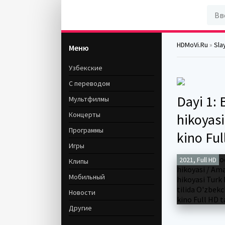
HDMoVi.Ru
»
Sla
Меню
Узбекские
С переводом
Dayi 1: 
Мультфилмы
Концерты
hikoyasi
Программы
kino Ful
Игры
2021, Full HD
Клипы
Мобильный
Новости
Другие