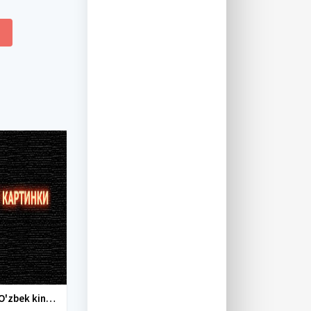
Yangi O'zbek kinolar 2010-2011-2012-2013-2014-2015-2016-2017-2018-2019-2020-2021-2022-2023-2024-2025 O'zbek tilida Uzbek tarjima Full HD