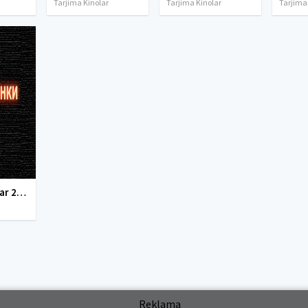
Tarjima Kinolar
Tarjima Kinolar
Tarjima
tarjima kinolar 2020 uzbek tilida, tarjima kinolar komediya, tarjima kinolar skachat, boevik tarjima kinolar, tarjima kinolar скачать, tarjima kinolar uzbek tilida skachat, tarjima kinolar saytlari, 7777.uz tarjima kinolar, tarjima kinolar skachat, t