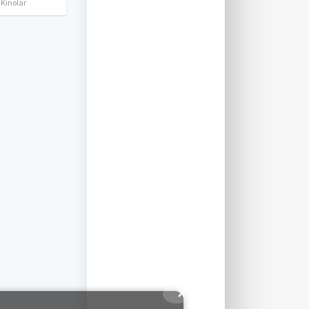
 Kinolar
✕