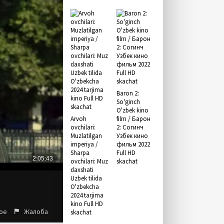
Baron 2:
So'ginch
O'zbek kino
Arvoh
film / Барон
ovchilari:
2: Согинч
Muzlatilgan
Узбек кино
imperiya /
фильм 2022
Sharpa
Full HD
ovchilari: Muz
skachat
daxshati
Uzbek tilida
O'zbekcha
2024 tarjima
kino Full HD
ое
Жалоба
skachat