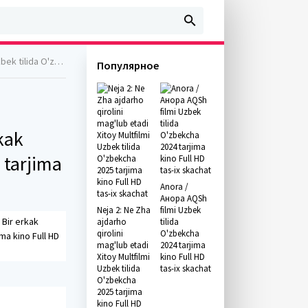
Full HD tas-ix skachat
Популярное
kak
 tarjima
Anora /
Анора AQSh
Neja 2: Ne Zha
filmi Uzbek
 Bir erkak
ajdarho
tilida
qirolini
O'zbekcha
ma kino Full HD
mag'lub etadi
2024 tarjima
Xitoy Multfilmi
kino Full HD
Uzbek tilida
tas-ix skachat
O'zbekcha
2025 tarjima
kino Full HD