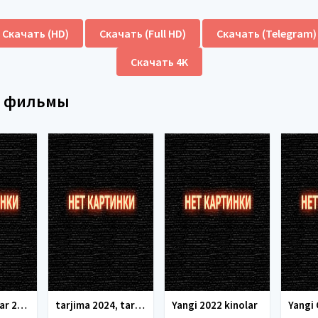
Скачать (HD)
Скачать (Full HD)
Скачать (Telegram)
Скачать 4K
е фильмы
tarjima kinolar 2025, uzbek tarjima kinolar 2025, tarjima kinolar uzbek tilida 2025, tarjima kinolar o zbek 2025, tarjima kinolar o zbek tilida 2025, yangi tarjima kinolar 2025, uzmovi tarjima kinolar 2025, uzmovi com tarjima kinolar 2025, uzbekcha t
tarjima 2024, tarjima kinolar 2024, uzbek tarjima 2024, tarjima kinolar tilida tilida 2024, uzbek tilida tarjima 2024, kino tarjima 2024, uzbek tarjima kinolar 2024, tarjima kinolar 2024 uzbek tilida, tarjima kinolar 2024 o zbek, tarjima kinolar 2024
Yangi 2022 kinolar