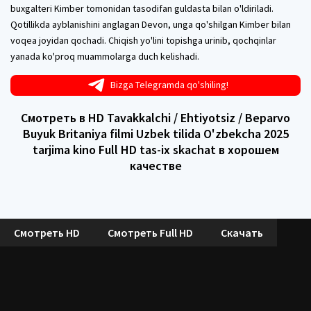
buxgalteri Kimber tomonidan tasodifan guldasta bilan o'ldiriladi.
Qotillikda ayblanishini anglagan Devon, unga qo'shilgan Kimber bilan
voqea joyidan qochadi. Chiqish yo'lini topishga urinib, qochqinlar
yanada ko'proq muammolarga duch kelishadi.
Bizga Telegramda qo'shiling!
Смотреть в HD Tavakkalchi / Ehtiyotsiz / Beparvo
Buyuk Britaniya filmi Uzbek tilida O'zbekcha 2025
tarjima kino Full HD tas-ix skachat в хорошем
качестве
Смотреть HD
Смотреть Full HD
Скачать