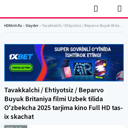
HDMoVi.Ru
»
Slayder
» Tavakkalchi / Ehtiyotsiz / Beparvo Buyuk Britaniya filmi Uzbek tilida O'zbekcha 2025 tarjima kino Full HD tas-ix skachat
Tavakkalchi / Ehtiyotsiz / Beparvo
Buyuk Britaniya filmi Uzbek tilida
O'zbekcha 2025 tarjima kino Full HD tas-
ix skachat