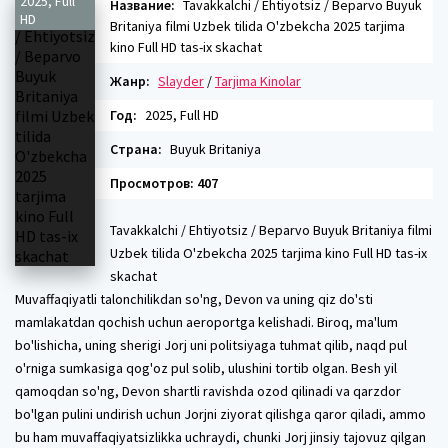
2025, Full
Название:
Tavakkalchi / Ehtiyotsiz / Beparvo Buyuk
HD
Britaniya filmi Uzbek tilida O'zbekcha 2025 tarjima
kino Full HD tas-ix skachat
Жанр:
Slayder
/
Tarjima Kinolar
Год:
2025, Full HD
Страна:
Buyuk Britaniya
Просмотров: 407
Tavakkalchi / Ehtiyotsiz / Beparvo Buyuk Britaniya filmi
Uzbek tilida O'zbekcha 2025 tarjima kino Full HD tas-ix
skachat
Muvaffaqiyatli talonchilikdan so'ng, Devon va uning qiz do'sti
mamlakatdan qochish uchun aeroportga kelishadi. Biroq, ma'lum
bo'lishicha, uning sherigi Jorj uni politsiyaga tuhmat qilib, naqd pul
o'rniga sumkasiga qog'oz pul solib, ulushini tortib olgan. Besh yil
qamoqdan so'ng, Devon shartli ravishda ozod qilinadi va qarzdor
bo'lgan pulini undirish uchun Jorjni ziyorat qilishga qaror qiladi, ammo
bu ham muvaffaqiyatsizlikka uchraydi, chunki Jorj jinsiy tajovuz qilgan