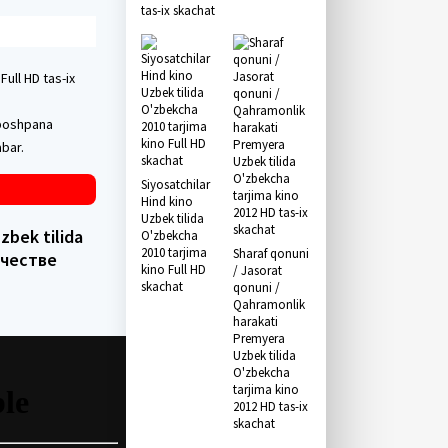
tas-ix skachat
ull HD tas-ix
 boshpana
abar.
Siyosatchilar
Hind kino
Uzbek tilida
zbek tilida
O'zbekcha
2010 tarjima
Sharaf qonuni
ачестве
kino Full HD
/ Jasorat
skachat
qonuni /
Qahramonlik
harakati
Premyera
Uzbek tilida
O'zbekcha
tarjima kino
2012 HD tas-ix
skachat