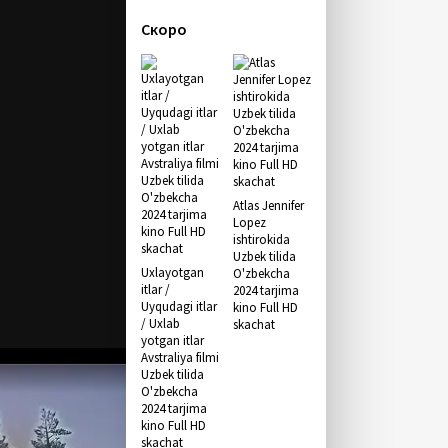
Скоро
Atlas Jennifer
Lopez
ishtirokida
Uzbek tilida
Uxlayotgan
O'zbekcha
itlar /
2024 tarjima
Uyqudagi itlar
kino Full HD
/ Uxlab
skachat
yotgan itlar
Avstraliya filmi
Uzbek tilida
O'zbekcha
2024 tarjima
kino Full HD
skachat