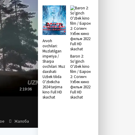
Arvoh
ovchilari:
Muzlatilgan
imperiya /
Baron 2:
Sharpa
So'ginch
ovchilari: Muz
O'zbek kino
daxshati
film / Барон
Uzbek tilida
2: Согинч
O'zbekcha
Узбек кино
2024 tarjima
фильм 2022
kino Full HD
Full HD
skachat
skachat
ное
Жалоба