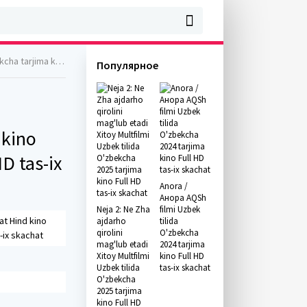
l HD tas-ix skachat
Популярное
 kino
D tas-ix
Anora /
Анора AQSh
Neja 2: Ne Zha
filmi Uzbek
at Hind kino
ajdarho
tilida
qirolini
O'zbekcha
-ix skachat
mag'lub etadi
2024 tarjima
Xitoy Multfilmi
kino Full HD
Uzbek tilida
tas-ix skachat
O'zbekcha
2025 tarjima
kino Full HD