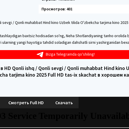
Просмотров: 401
li sevgi / Qonli muhabbat Hind kino Uzbek tilida O'zbekcha tarjima kino 2025 F
ib tashlaydigan baxtsiz hodisadan so'ng, Neha Shotlandiyaning tanho orolida
i ularning yangi hayotiga tahdid soladigan dahshatli sirni yashirganidan bex
Bizga Telegramda qo'shiling!
 HD Qonli ishq / Qonli sevgi / Qonli muhabbat Hind kino U
cha tarjima kino 2025 Full HD tas-ix skachat в хорошем к
Смотреть Full HD
Скачать