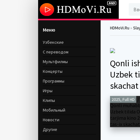
HDMoVi.Ru
»
Sla
Меню
Узбекские
С переводом
Qonli is
Мультфилмы
Концерты
Uzbek ti
Программы
skachat
Игры
2025, Full HD
Клипы
Мобильный
Новости
Другие