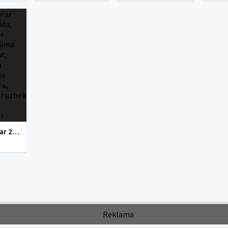
tarjima kinolar 2020 uzbek tilida, tarjima kinolar komediya, tarjima kinolar skachat, boevik tarjima kinolar, tarjima kinolar скачать, tarjima kinolar uzbek tilida skachat, tarjima kinolar saytlari, 7777.uz tarjima kinolar, tarjima kinolar skachat, t