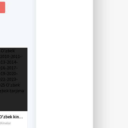
Yangi O'zbek kinolar 2010-2011-2012-2013-2014-2015-2016-2017-2018-2019-2020-2021-2022-2023-2024-2025 O'zbek tilida Uzbek tarjima Full HD
 Kinolar