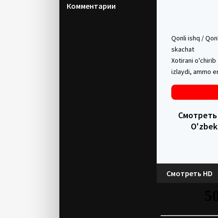
Комментарии
Qonli ishq / Qon
skachat
Xotirani o'chir
izlaydi, ammo er
Смотреть в
O'zbek
Смотреть HD