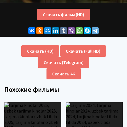
Скачать фильм (HD)
Скачать (HD)
Скачать (Full HD)
Скачать (Telegram)
Скачать 4K
Похожие фильмы