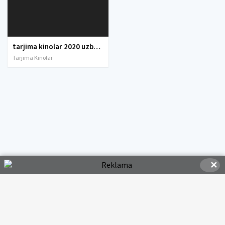
tarjima kinolar 2020 uzbek tilida, tarjima kinolar komediya, tarjima kinolar skachat, boevik tarjima kinolar, tarjima kinolar скачать, tarjima kinolar uzbek tilida skachat, tarjima kinolar saytlari, 7777.uz tarjima kinolar, tarjima kinolar skachat, t
Tarjima Kinolar
✕
© 2020-2026 HDMOVI.RU, Права на фильмы принадлежат их авторам.