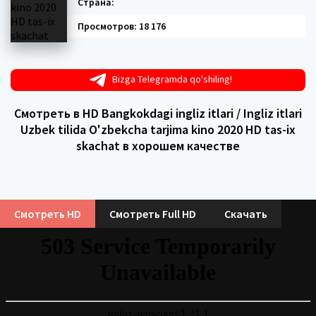
Страна:
Просмотров: 18 176
Bizga Telegramda qo'shiling!
Смотреть в HD Bangkokdagi ingliz itlari / Ingliz itlari
Uzbek tilida O'zbekcha tarjima kino 2020 HD tas-ix
skachat в хорошем качестве
Смотреть HD
Смотреть Full HD
Скачать