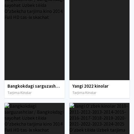
Bangkokdagi sarguzashtlar / Bangkokdagi sayohat Uzbek tilida O'zbekcha tarjima kino 2014 Full HD tas-ix skachat
Yangi 2022 kinolar
Tarjima Kinolar
Tarjima Kinolar