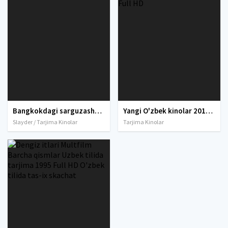
Bangkokdagi sarguzashtlar / Bangkokdagi sayohat Uzbek tilida O'zbekcha tarjima kino 2014 Full HD tas-ix skachat
Yangi O'zbek kinolar 2010-2011-2012-2013-2014-2015-2016-2017-2018-2019-2020-2021-2022-2023-2024-2025 O'zbek tilida Uzbek tarjima Full HD
Slayder / Tarjima Kinolar
Tarjima Kinolar