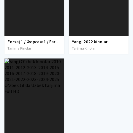
Forsaj 1 / Форсаж 1 / Farsaj 1 Uzbek tilida O'zbekcha tarjima kino 2001 Full HD tas-ix skachat
Yangi 2022 kinolar
Tarjima Kinolar
Tarjima Kinolar