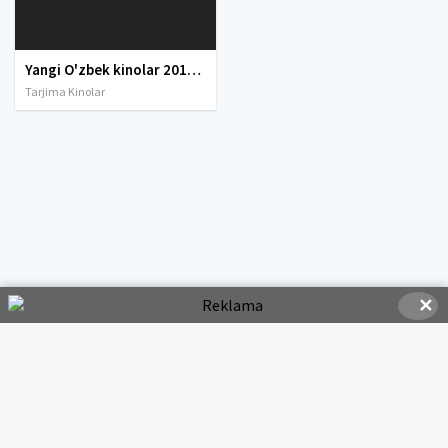
Yangi O'zbek kinolar 2010-2011-2012-2013-2014-2015-2016-2017-2018-2019-2020-2021-2022-2023-2024-2025 O'zbek tilida Uzbek tarjima Full HD
Tarjima Kinolar
✕
© 2020-2026 HDMOVI.RU, Права на фильмы принадлежат их авторам.
hdmovi@mail.ru