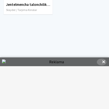
Jentelmencha talonchilik / Jentelmencha o'g'rilik / Oliy janob o'g'rilar Uzbek tilida O'zbekcha tarjima kino 2021 Full HD tas-ix skachat
Slayder / Tarjima Kinolar
✕
© 2020-2026 HDMOVI.RU, Права на фильмы принадлежат их авторам.
hdmovi@mail.ru
Все фильмы представлены только для ознакомления. Любой
фильм
будет удален
правообладателя.