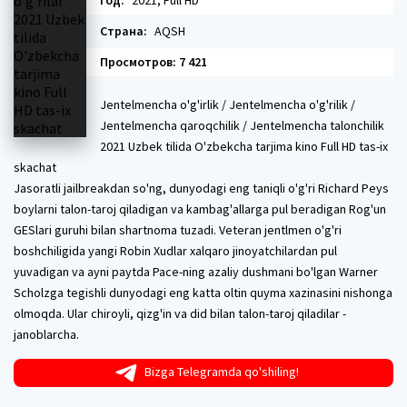
Год:
2021, Full HD
Страна:
AQSH
Просмотров: 7 421
Jentelmencha o'g'irlik / Jentelmencha o'g'rilik /
Jentelmencha qaroqchilik / Jentelmencha talonchilik
2021 Uzbek tilida O'zbekcha tarjima kino Full HD tas-ix
skachat
Jasoratli jailbreakdan so'ng, dunyodagi eng taniqli o'g'ri Richard Peys
boylarni talon-taroj qiladigan va kambag'allarga pul beradigan Rog'un
GESlari guruhi bilan shartnoma tuzadi. Veteran jentlmen o'g'ri
boshchiligida yangi Robin Xudlar xalqaro jinoyatchilardan pul
yuvadigan va ayni paytda Pace-ning azaliy dushmani bo'lgan Warner
Scholzga tegishli dunyodagi eng katta oltin quyma xazinasini nishonga
olmoqda. Ular chiroyli, qizg'in va did bilan talon-taroj qiladilar -
janoblarcha.
Bizga Telegramda qo'shiling!