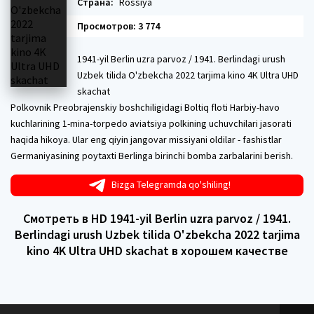
Страна:
Rossiya
Просмотров: 3 774
1941-yil Berlin uzra parvoz / 1941. Berlindagi urush
Uzbek tilida O'zbekcha 2022 tarjima kino 4K Ultra UHD
skachat
Polkovnik Preobrajenskiy boshchiligidagi Boltiq floti Harbiy-havo
kuchlarining 1-mina-torpedo aviatsiya polkining uchuvchilari jasorati
haqida hikoya. Ular eng qiyin jangovar missiyani oldilar - fashistlar
Germaniyasining poytaxti Berlinga birinchi bomba zarbalarini berish.
Bizga Telegramda qo'shiling!
Смотреть в HD 1941-yil Berlin uzra parvoz / 1941.
Berlindagi urush Uzbek tilida O'zbekcha 2022 tarjima
kino 4K Ultra UHD skachat в хорошем качестве