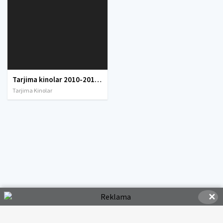
Tarjima kinolar 2010-2011-2012-2013-2014-2015-2016-2017-2018-2019-2020-2021-2022-2023-2024-2025 O'zbek tilida Uzbek tarjima Full HD
Tarjima Kinolar
✕