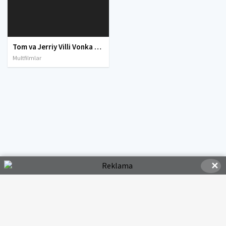
Tom va Jerriy Villi Vonka shokolad fabrikasi Multfilm Uzbek tilida tarjima 2017 Full HD O'zbek tilida tas-ix skachat
Multfilmlar
✕
© 2020-2026 HDMOVI.RU, Права на фильмы принадлежат их авторам.