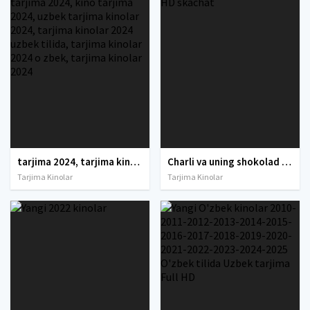
tarjima 2024, tarjima kinolar 2024, uzbek tarjima 2024, tarjima kinolar tilida tilida 2024, uzbek tilida tarjima 2024, kino tarjima 2024, uzbek tarjima kinolar 2024, tarjima kinolar 2024 uzbek tilida, tarjima kinolar 2024 o zbek, tarjima kinolar 2024
Charli va uning shokolad fabrikasi / Charlining shkalad zavodi Uzbek tilida O'zbekcha tarjima kino 2005 HD skachat
Tarjima Kinolar
Tarjima Kinolar