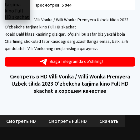
Просмотров: 5 944
Villi Vonka / Willi Wonka Premyera Uzbek tilida 2023
O'zbekcha tarjima kino Full HD skachat
Roald Dahl klassikasining qiziqarli o'qishi: bu safar biz yaxshi bola
Charlining shokolad fabrikasidagi sarguzashtlariga emas, balki sirli
qandolatchi Villi Vonkaning rivojlanishiga qaraymiz.
Bizga Telegramda qo'shiling!
Смотреть в HD Villi Vonka / Willi Wonka Premyera
Uzbek tilida 2023 O'zbekcha tarjima kino Full HD
skachat в хорошем качестве
Смотреть HD
Смотреть Full HD
Скачать