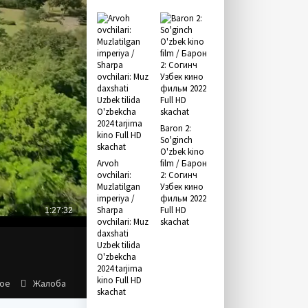
Baron 2:
So'ginch
O'zbek kino
Arvoh
film / Барон
ovchilari:
2: Согинч
Muzlatilgan
Узбек кино
imperiya /
фильм 2022
Sharpa
Full HD
ovchilari: Muz
skachat
daxshati
Uzbek tilida
O'zbekcha
2024 tarjima
kino Full HD
ное
Жалоба
skachat