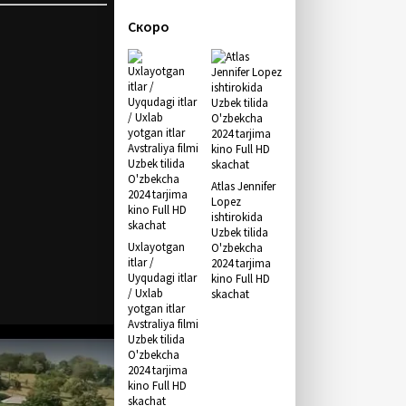
Скоро
Atlas Jennifer
Lopez
ishtirokida
Uzbek tilida
Uxlayotgan
O'zbekcha
itlar /
2024 tarjima
Uyqudagi itlar
kino Full HD
/ Uxlab
skachat
yotgan itlar
Avstraliya filmi
Uzbek tilida
O'zbekcha
2024 tarjima
kino Full HD
skachat