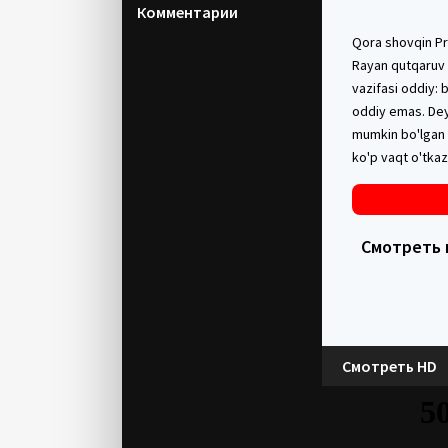
Комментарии
Qora shovqin Pr
Rayan qutqaruv m
vazifasi oddiy: 
oddiy emas. Deya
mumkin bo'lgan 
ko'p vaqt o'tkaz
Смотреть в
Смотреть HD