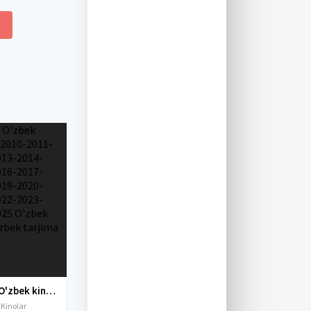
Yangi O'zbek kinolar 2010-2011-2012-2013-2014-2015-2016-2017-2018-2019-2020-2021-2022-2023-2024-2025 O'zbek tilida Uzbek tarjima Full HD
 Kinolar