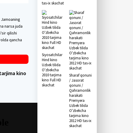
tas-ix skachat
i. Jamoaning
ma narsa juda
ir qilishi
orolda qancha
Siyosatchilar
Hind kino
Uzbek tilida
O'zbekcha
arjima kino
2010 tarjima
Sharaf qonuni
kino Full HD
/ Jasorat
skachat
qonuni /
Qahramonlik
harakati
Premyera
Uzbek tilida
O'zbekcha
tarjima kino
2012 HD tas-ix
skachat