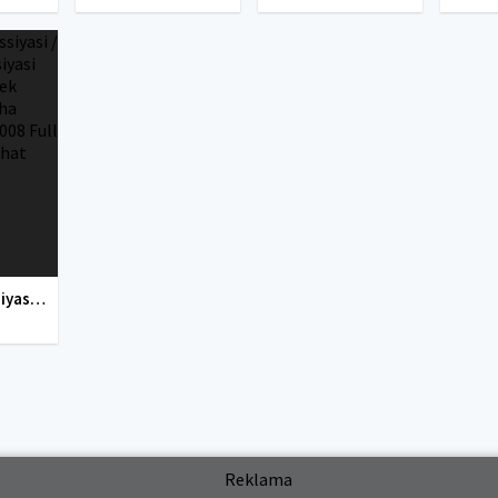
Istanbul missiyasi / Istambul missiyasi Hind kino Uzbek tilida O'zbekcha tarjima kino 2008 Full HD tas-ix skachat