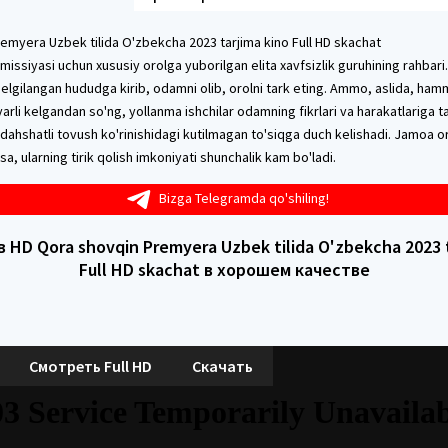
emyera Uzbek tilida O'zbekcha 2023 tarjima kino Full HD skachat
issiyasi uchun xususiy orolga yuborilgan elita xavfsizlik guruhining rahbar
belgilangan hududga kirib, odamni olib, orolni tark eting. Ammo, aslida, ham
rli kelgandan so'ng, yollanma ishchilar odamning fikrlari va harakatlariga ta's
dahshatli tovush ko'rinishidagi kutilmagan to'siqga duch kelishadi. Jamoa 
sa, ularning tirik qolish imkoniyati shunchalik kam bo'ladi.
Bizga Telegramda qo'shiling!
 HD Qora shovqin Premyera Uzbek tilida O'zbekcha 2023 t
Full HD skachat в хорошем качестве
Смотреть Full HD
Скачать