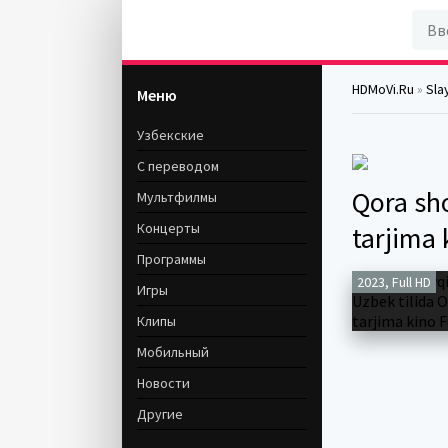
HDMoVi.Ru
»
Sla
Меню
Узбекские
С переводом
Qora sh
Мультфилмы
Концерты
tarjima 
Программы
2023, Full HD
Игры
Клипы
Мобильный
Новости
Другие