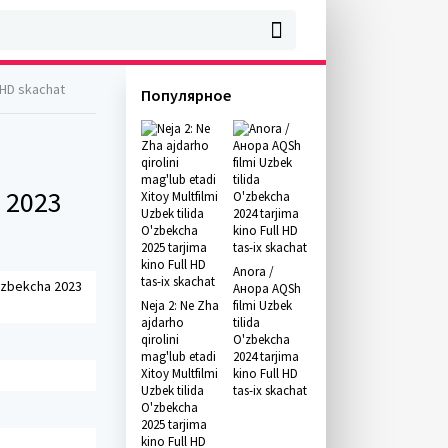
 HD skachat
Популярное
a 2023
Anora /
'zbekcha 2023
Анора AQSh
Neja 2: Ne Zha
filmi Uzbek
ajdarho
tilida
qirolini
O'zbekcha
mag'lub etadi
2024 tarjima
Xitoy Multfilmi
kino Full HD
Uzbek tilida
tas-ix skachat
O'zbekcha
2025 tarjima
kino Full HD