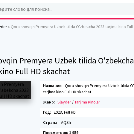
yder
» Qora shovqin Premyera Uzbek tilida O'zbekcha 2023 tarjima kino Full
ovqin Premyera Uzbek tilida O'zbekch
kino Full HD skachat
Название:
Qora shovqin Premyera Uzbek tilida O
tarjima kino Full HD skachat
Жанр:
Slayder
/
Tarjima Kinolar
Год:
2023, Full HD
Страна:
AQSh
Просмотров: 1 959