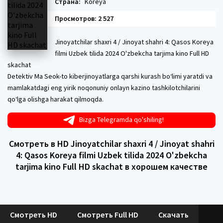
Страна:
Koreya
Просмотров: 2 527
Jinoyatchilar shaxri 4 / Jinoyat shahri 4: Qasos Koreya
filmi Uzbek tilida 2024 O'zbekcha tarjima kino Full HD
skachat
Detektiv Ma Seok-to kiberjinoyatlarga qarshi kurash bo‘limi yaratdi va
mamlakatdagi eng yirik noqonuniy onlayn kazino tashkilotchilarini
qo‘lga olishga harakat qilmoqda.
Bizga Telegramda qo'shiling!
Смотреть в HD Jinoyatchilar shaxri 4 / Jinoyat shahri
4: Qasos Koreya filmi Uzbek tilida 2024 O'zbekcha
tarjima kino Full HD skachat в хорошем качестве
Смотреть HD
Смотреть Full HD
Скачать