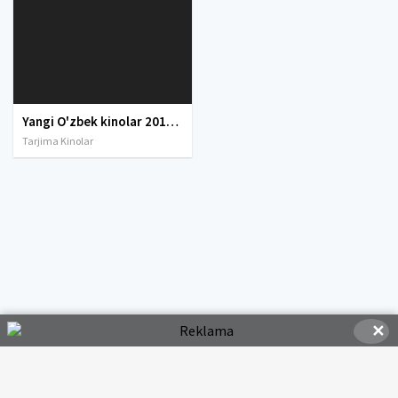
Yangi O'zbek kinolar 2010-2011-2012-2013-2014-2015-2016-2017-2018-2019-2020-2021-2022-2023-2024-2025 O'zbek tilida Uzbek tarjima Full HD
Tarjima Kinolar
✕