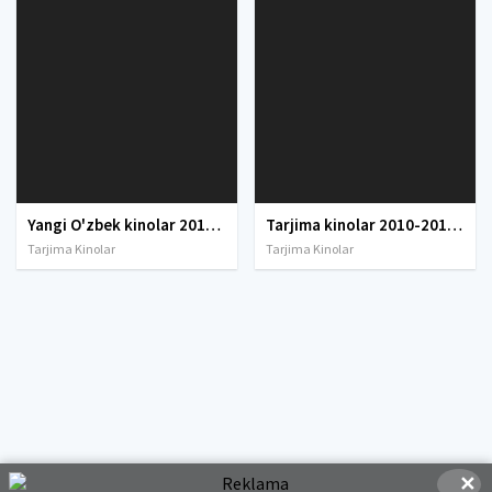
Yangi O'zbek kinolar 2010-2011-2012-2013-2014-2015-2016-2017-2018-2019-2020-2021-2022-2023-2024-2025 O'zbek tilida Uzbek tarjima Full HD
Tarjima kinolar 2010-2011-2012-2013-2014-2015-2016-2017-2018-2019-2020-2021-2022-2023-2024-2025 O'zbek tilida Uzbek tarjima Full HD
Tarjima Kinolar
Tarjima Kinolar
✕