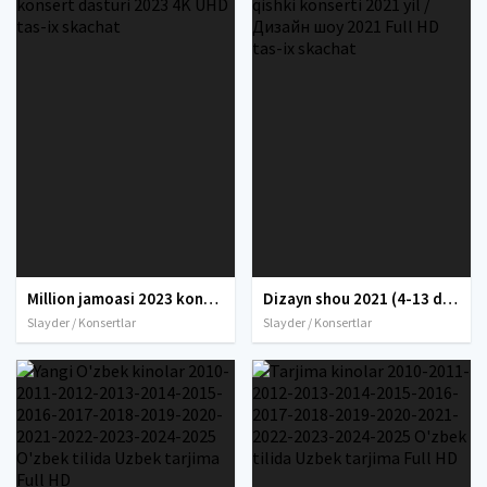
Million jamoasi 2023 konserti / Million jamoasi konsert dasturi 2023 4K UHD tas-ix skachat
Dizayn shou 2021 (4-13 dekabr) / Dizayn jamoasi qishki konserti 2021 yil / Дизайн шоу 2021 Full HD tas-ix skachat
Slayder / Konsertlar
Slayder / Konsertlar