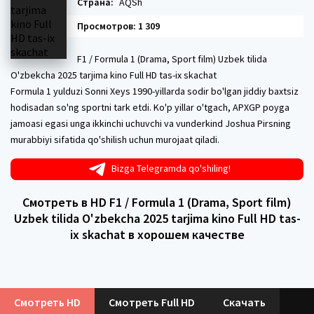
Страна:
AQSh
Просмотров: 1 309
F1 / Formula 1 (Drama, Sport film) Uzbek tilida
O'zbekcha 2025 tarjima kino Full HD tas-ix skachat
Formula 1 yulduzi Sonni Xeys 1990-yillarda sodir bo'lgan jiddiy baxtsiz
hodisadan so'ng sportni tark etdi. Ko'p yillar o'tgach, APXGP poyga
jamoasi egasi unga ikkinchi uchuvchi va vunderkind Joshua Pirsning
murabbiyi sifatida qo'shilish uchun murojaat qiladi.
Bizga Telegramda qo'shiling!
Смотреть в HD F1 / Formula 1 (Drama, Sport film)
Uzbek tilida O'zbekcha 2025 tarjima kino Full HD tas-
ix skachat в хорошем качестве
Смотреть HD
Смотреть Full HD
Скачать