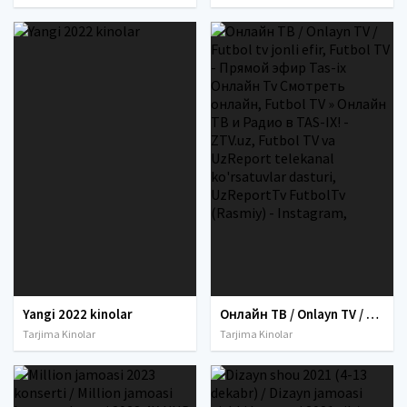
Yangi 2022 kinolar
Онлайн ТВ / Onlayn TV / Futbol tv jonli efir, Futbol TV - Прямой эфир Tas-ix Онлайн Tv Смотреть онлайн, Futbol TV » Онлайн ТВ и Радио в TAS-IX! - ZTV.uz, Futbol TV va UzReport telekanal ko'rsatuvlar dasturi, UzReportTv FutbolTv (Rasmiy) - Instagram,
Tarjima Kinolar
Tarjima Kinolar