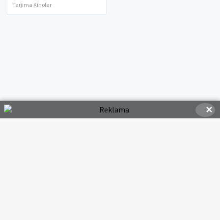
Tarjima Kinolar
✕
© 2020-2026 HDMOVI.RU, Права на фильмы принадлежат их авторам.
hdmovi@mail.ru
Все фильмы представлены только для ознакомления. Любой
фильм
будет удален
правообладателя.