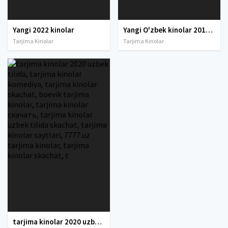
Yangi 2022 kinolar
Yangi O'zbek kinolar 2010-2011-2012-2013-2014-2015-2016-2017-2018-2019-2020-2021-2022-2023-2024-2025 O'zbek tilida Uzbek tarjima Full HD
Tarjima Kinolar
Tarjima Kinolar
tarjima kinolar 2020 uzbek tilida, tarjima kinolar komediya, tarjima kinolar skachat, boevik tarjima kinolar, tarjima kinolar скачать, tarjima kinolar uzbek tilida skachat, tarjima kinolar saytlari, 7777.uz tarjima kinolar, tarjima kinolar skachat, t