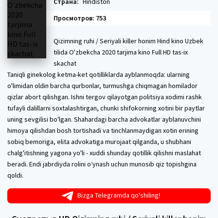
Страна:
Hindiston
Просмотров: 753
Qizimning ruhi / Seriyali killer honim Hind kino Uzbek
tilida O'zbekcha 2020 tarjima kino Full HD tas-ix
skachat
Taniqli ginekolog ketma-ket qotilliklarda ayblanmoqda: ularning
o'limidan oldin barcha qurbonlar, turmushga chiqmagan homilador
qizlar abort qilishgan. Ishni tergov qilayotgan politsiya xodimi rashk
tufayli dalillarni soxtalashtirgan, chunki shifokorning xotini bir paytlar
uning sevgilisi bo'lgan. Shahardagi barcha advokatlar ayblanuvchini
himoya qilishdan bosh tortishadi va tinchlanmaydigan xotin erining
sobiq bemoriga, elita advokatiga murojaat qilganda, u shubhani
chalg'itishning yagona yo'li - xuddi shunday qotillik qilishni maslahat
beradi. Endi jabrdiyda rolini o‘ynash uchun munosib qiz topishgina
qoldi.
Bizga Telegramda qo'shiling!