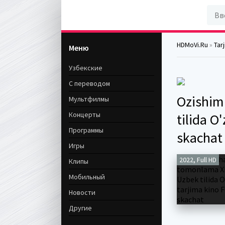
HDMoVi.Ru
»
Tar
Меню
Узбекские
С переводом
Ozishim
Мультфилмы
Концерты
tilida O
Программы
skachat
Игры
2022, Full HD
Клипы
Мобильный
Новости
Другие