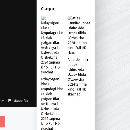
Скоро
Atlas Jennifer
Lopez
ishtirokida
Uzbek tilida
Uxlayotgan
O'zbekcha
itlar /
2024 tarjima
Uyqudagi itlar
kino Full HD
/ Uxlab
skachat
yotgan itlar
ое
Жалоба
Avstraliya filmi
Uzbek tilida
O'zbekcha
2024 tarjima
kino Full HD
skachat