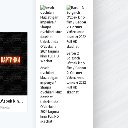
Baron 2:
So'ginch
O'zbek kino
Arvoh
film / Барон
ovchilari:
2: Согинч
Muzlatilgan
Узбек кино
imperiya /
фильм 2022
Sharpa
Full HD
ovchilari: Muz
skachat
daxshati
Yangi O'zbek kinolar 2010-2011-2012-2013-2014-2015-2016-2017-2018-2019-2020-2021-2022-2023-2024-2025 O'zbek tilida Uzbek tarjima Full HD
Uzbek tilida
O'zbekcha
 Kinolar
2024 tarjima
kino Full HD
skachat