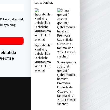
tas-ix skachat
D tas-ix skachat
ki ayolning
Siyosatchilar
Hind kino
k tilida
Uzbek tilida
ачестве
O'zbekcha
2010 tarjima
Sharaf qonuni
kino Full HD
/ Jasorat
skachat
qonuni /
Qahramonlik
harakati
Premyera
Uzbek tilida
O'zbekcha
tarjima kino
2012 HD tas-ix
skachat