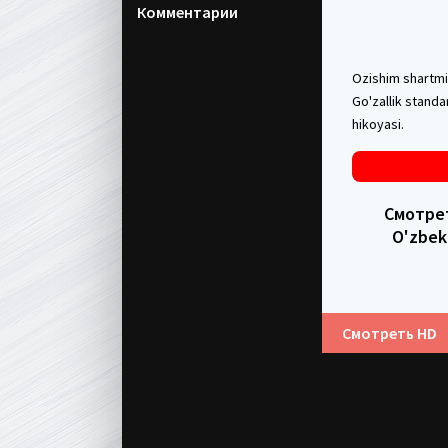
Комментарии
Ozishim shartmi?
Go'zallik standa
hikoyasi.
Смотрет
O'zbek
Смотреть HD