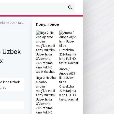
ll HD tas-ix skachat
Популярное
o Uzbek
x
Anora /
Анора AQSh
Neja 2: Ne Zha
filmi Uzbek
nd kino Uzbek
ajdarho
tilida
qirolini
O'zbekcha
chat
mag'lub etadi
2024 tarjima
Xitoy Multfilmi
kino Full HD
Uzbek tilida
tas-ix skachat
O'zbekcha
2025 tarjima
kino Full HD