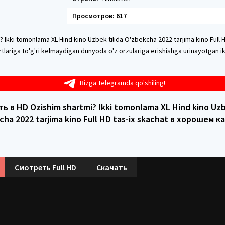
Просмотров: 617
 Ikki tomonlama XL Hind kino Uzbek tilida O'zbekcha 2022 tarjima kino Full H
rtlariga to'g'ri kelmaydigan dunyoda o'z orzulariga erishishga urinayotgan ik
Bizga Telegramda qo'shiling!
ь в HD Ozishim shartmi? Ikki tomonlama XL Hind kino Uzbe
cha 2022 tarjima kino Full HD tas-ix skachat в хорошем к
Смотреть Full HD
Скачать