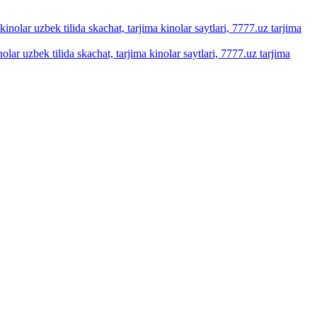
olar uzbek tilida skachat, tarjima kinolar saytlari, 7777.uz tarjima