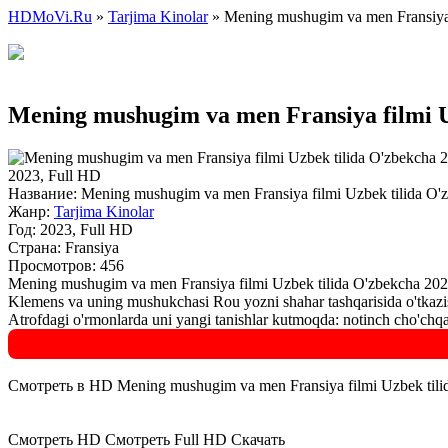
HDMoVi.Ru
»
Tarjima Kinolar
» Mening mushugim va men Fransiya f
Mening mushugim va men Fransiya filmi Uz
2023, Full HD
Название:
Mening mushugim va men Fransiya filmi Uzbek tilida O'zb
Жанр:
Tarjima Kinolar
Год:
2023, Full HD
Страна:
Fransiya
Просмотров: 456
Mening mushugim va men Fransiya filmi Uzbek tilida O'zbekcha 2023 
Klemens va uning mushukchasi Rou yozni shahar tashqarisida o'tkazis
Atrofdagi o'rmonlarda uni yangi tanishlar kutmoqda: notinch cho'chqa,
Смотреть в HD Mening mushugim va men Fransiya filmi Uzbek tilida
Смотреть HD
Смотреть Full HD
Скачать