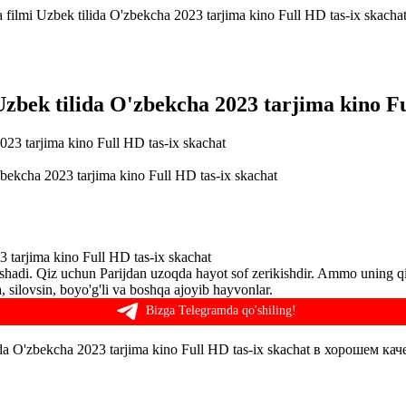
ilmi Uzbek tilida O'zbekcha 2023 tarjima kino Full HD tas-ix skacha
bek tilida O'zbekcha 2023 tarjima kino Fu
ekcha 2023 tarjima kino Full HD tas-ix skachat
tarjima kino Full HD tas-ix skachat
hadi. Qiz uchun Parijdan uzoqda hayot sof zerikishdir. Ammo uning qi
 silovsin, boyo'g'li va boshqa ajoyib hayvonlar.
Bizga Telegramda qo'shiling!
 O'zbekcha 2023 tarjima kino Full HD tas-ix skachat в хорошем кач