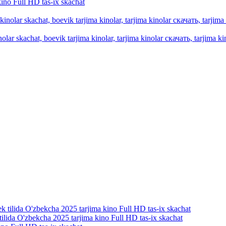
ino Full HD tas-ix skachat
olar skachat, boevik tarjima kinolar, tarjima kinolar скачать, tarjima kin
tilida O'zbekcha 2025 tarjima kino Full HD tas-ix skachat