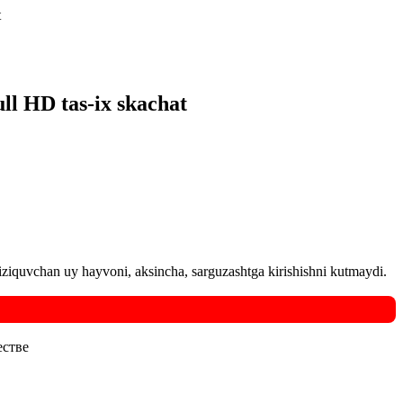
t
ll HD tas-ix skachat
ziquvchan uy hayvoni, aksincha, sarguzashtga kirishishni kutmaydi.
естве