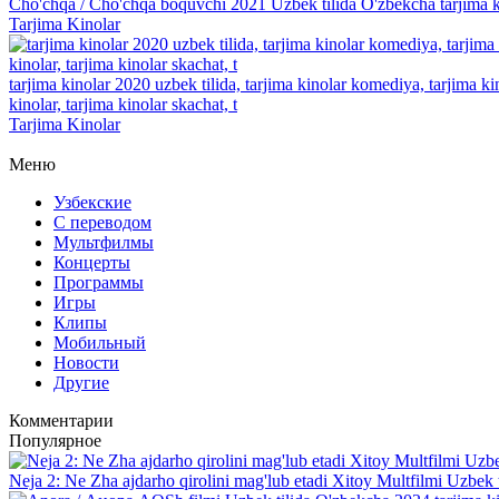
Cho'chqa / Cho'chqa boquvchi 2021 Uzbek tilida O'zbekcha tarjima k
Tarjima Kinolar
tarjima kinolar 2020 uzbek tilida, tarjima kinolar komediya, tarjima kin
kinolar, tarjima kinolar skachat, t
Tarjima Kinolar
Меню
Узбекские
С переводом
Мультфилмы
Концерты
Программы
Игры
Клипы
Мобильный
Новости
Другие
Комментарии
Популярное
Neja 2: Ne Zha ajdarho qirolini mag'lub etadi Xitoy Multfilmi Uzbek 