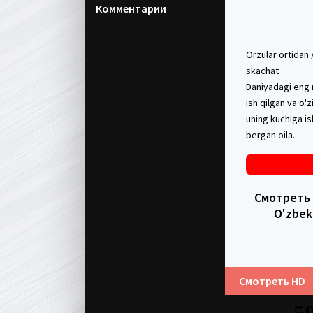
Комментарии
Orzular ortidan 
skachat
Daniyadagi eng m
ish qilgan va o'
uning kuchiga is
bergan oila.
Смотреть в
O'zbek
Смотреть HD