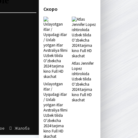
Скоро
Atlas Jennifer
Lopez
ishtirokida
Uzbek tilida
Uxlayotgan
O'zbekcha
itlar /
2024 tarjima
Uyqudagi itlar
kino Full HD
/ Uxlab
skachat
yotgan itlar
Avstraliya filmi
Uzbek tilida
O'zbekcha
2024 tarjima
ное
Жалоба
kino Full HD
skachat