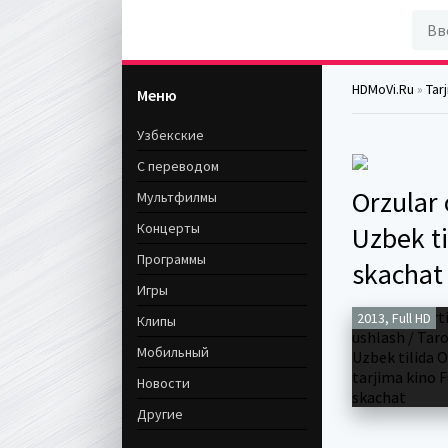
HDMoVi.Ru
»
Tar
Меню
Узбекские
С переводом
Orzular 
Мультфилмы
Концерты
Uzbek ti
Программы
skachat
Игры
2013, Full HD
Клипы
Мобильный
Новости
Другие