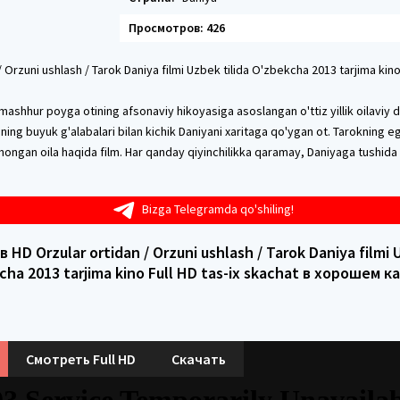
Просмотров: 426
/ Orzuni ushlash / Tarok Daniya filmi Uzbek tilida O'zbekcha 2013 tarjima kino 
ashhur poyga otining afsonaviy hikoyasiga asoslangan o'ttiz yillik oilaviy 
zining buyuk g'alabalari bilan kichik Daniyani xaritaga qo'ygan ot. Tarokning e
hongan oila haqida film. Har qanday qiyinchilikka qaramay, Daniyaga tushida
Bizga Telegramda qo'shiling!
 HD Orzular ortidan / Orzuni ushlash / Tarok Daniya filmi U
cha 2013 tarjima kino Full HD tas-ix skachat в хорошем к
Смотреть Full HD
Скачать