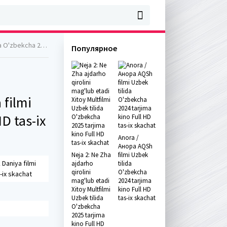
ull HD tas-ix skachat
Популярное
 filmi
D tas-ix
Anora /
Анора AQSh
Neja 2: Ne Zha
filmi Uzbek
 Daniya filmi
ajdarho
tilida
qirolini
O'zbekcha
-ix skachat
mag'lub etadi
2024 tarjima
Xitoy Multfilmi
kino Full HD
Uzbek tilida
tas-ix skachat
O'zbekcha
2025 tarjima
kino Full HD