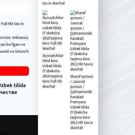
tas-ix skachat
Full HD tas-ix
doston. Imkonsiz
gasi bo'lgan va
 umid va ishonch
Siyosatchilar
Hind kino
Uzbek tilida
O'zbekcha
2010 tarjima
Sharaf qonuni
kino Full HD
/ Jasorat
zbek tilida
skachat
qonuni /
ачестве
Qahramonlik
harakati
Premyera
Uzbek tilida
O'zbekcha
tarjima kino
2012 HD tas-ix
skachat