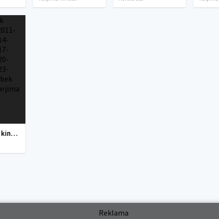
Yangi O'zbek kinolar 2010-2011-2012-2013-2014-2015-2016-2017-2018-2019-2020-2021-2022-2023-2024-2025 O'zbek tilida Uzbek tarjima Full HD