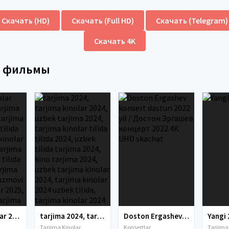
Скачать (HD)
Скачать (Full HD)
Скачать (Telegram)
Скачать 4K
е фильмы
tarjima kinolar 2025, uzbek tarjima kinolar 2025, tarjima kinolar uzbek tilida 2025, tarjima kinolar o zbek 2025, tarjima kinolar o zbek tilida 2025, yangi tarjima kinolar 2025, uzmovi tarjima kinolar 2025, uzmovi com tarjima kinolar 2025, uzbekcha t
tarjima 2024, tarjima kinolar 2024, uzbek tarjima 2024, tarjima kinolar tilida tilida 2024, uzbek tilida tarjima 2024, kino tarjima 2024, uzbek tarjima kinolar 2024, tarjima kinolar 2024 uzbek tilida, tarjima kinolar 2024 o zbek, tarjima kinolar 2024
Doston Ergashev konsert dasturi 2022 yil / Достон Эргашев концерт 2022 4K UHD skachat
Yangi 
Tarjima Kinolar
Konsertlar
Tarjima