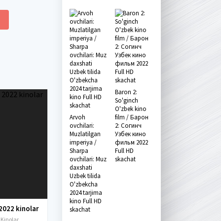
Baron 2:
So'ginch
O'zbek kino
Arvoh
film / Барон
ovchilari:
2: Согинч
Muzlatilgan
Узбек кино
imperiya /
фильм 2022
Sharpa
Full HD
ovchilari: Muz
skachat
daxshati
Uzbek tilida
O'zbekcha
2024 tarjima
kino Full HD
2022 kinolar
skachat
 Kinolar