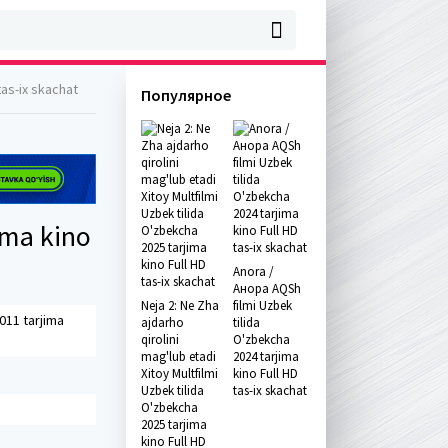
tas-ix skachat
Популярное
ima kino
Anora /
Анора AQSh
Neja 2: Ne Zha
filmi Uzbek
011 tarjima
ajdarho
tilida
qirolini
O'zbekcha
mag'lub etadi
2024 tarjima
Xitoy Multfilmi
kino Full HD
Uzbek tilida
tas-ix skachat
O'zbekcha
2025 tarjima
kino Full HD