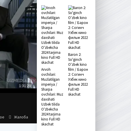
Baron 2:
So'ginch
O'zbek kino
Arvoh
film / Барон
ovchilari:
2: Согинч
Muzlatilgan
Узбек кино
imperiya /
фильм 2022
Sharpa
Full HD
ovchilari: Muz
skachat
daxshati
Uzbek tilida
O'zbekcha
2024 tarjima
ное
Жалоба
kino Full HD
skachat