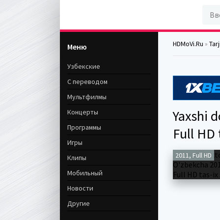
HDMoVi.Ru
»
Tar
Меню
Узбекские
С переводом
Мультфилмы
Yaxshi d
Концерты
Программы
Full HD 
Игры
2011, Full HD
Клипы
Мобильный
Новости
Другие