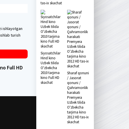
tas-ix skachat
zi ishlayotgan
ushlab turish
Siyosatchilar
Hind kino
Uzbek tilida
no Full HD
O'zbekcha
2010 tarjima
Sharaf qonuni
kino Full HD
/ Jasorat
skachat
qonuni /
Qahramonlik
harakati
Premyera
Uzbek tilida
O'zbekcha
tarjima kino
2012 HD tas-ix
skachat