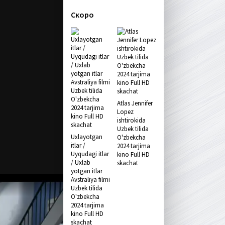
Скоро
Atlas Jennifer
Lopez
ishtirokida
Uzbek tilida
Uxlayotgan
O'zbekcha
itlar /
2024 tarjima
Uyqudagi itlar
kino Full HD
/ Uxlab
skachat
yotgan itlar
Avstraliya filmi
Uzbek tilida
O'zbekcha
2024 tarjima
kino Full HD
skachat