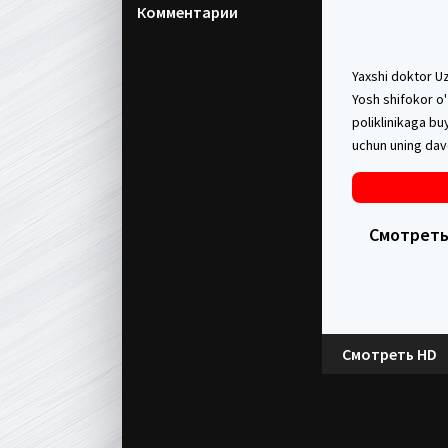
Комментарии
Yaxshi doktor Uz
Yosh shifokor o'
poliklinikaga bu
uchun uning davo
Смотреть 
Смотреть HD