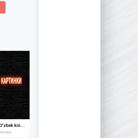
Yangi O'zbek kinolar 2010-2011-2012-2013-2014-2015-2016-2017-2018-2019-2020-2021-2022-2023-2024-2025 O'zbek tilida Uzbek tarjima Full HD
 Kinolar