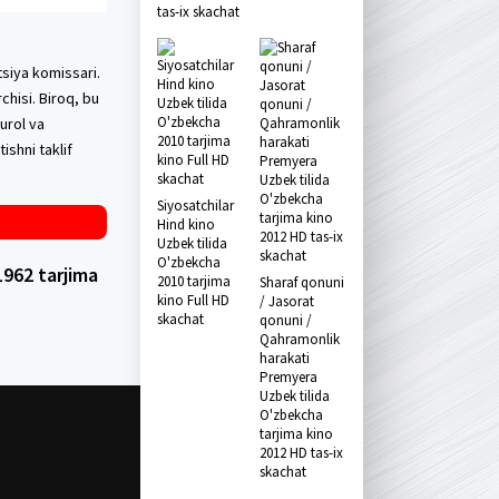
tas-ix skachat
tsiya komissari.
chisi. Biroq, bu
urol va
ishni taklif
Siyosatchilar
Hind kino
Uzbek tilida
O'zbekcha
1962 tarjima
2010 tarjima
Sharaf qonuni
kino Full HD
/ Jasorat
skachat
qonuni /
Qahramonlik
harakati
Premyera
Uzbek tilida
O'zbekcha
tarjima kino
2012 HD tas-ix
skachat