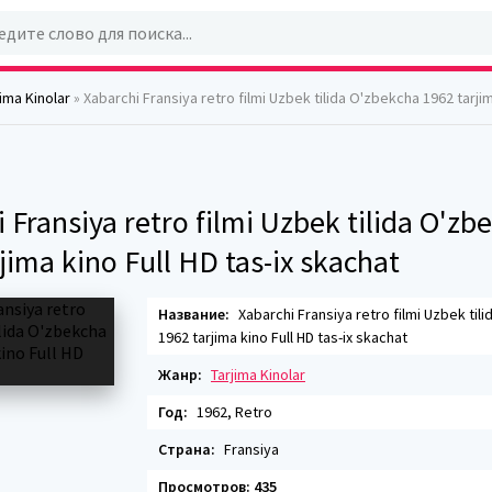
jima Kinolar
» Xabarchi Fransiya retro filmi Uzbek tilida O'zbekcha 1962 tarjima kino Full 
 Fransiya retro filmi Uzbek tilida O'zb
jima kino Full HD tas-ix skachat
Название:
Xabarchi Fransiya retro filmi Uzbek til
1962 tarjima kino Full HD tas-ix skachat
Жанр:
Tarjima Kinolar
Год:
1962, Retro
Страна:
Fransiya
Просмотров: 435