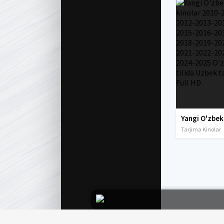
Tarjima Kinolar