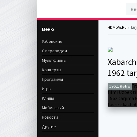
HDMoVi.Ru
»
Tar
Меню
Узбекские
С переводом
Xabarchi
Мультфилмы
Концерты
1962 tar
Программы
1962, Retro
Игры
Клипы
Мобильный
Новости
Другие