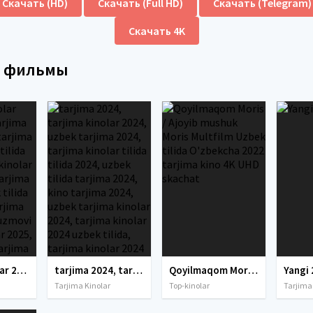
Скачать (HD)
Скачать (Full HD)
Скачать (Telegram)
Скачать 4K
е фильмы
tarjima kinolar 2025, uzbek tarjima kinolar 2025, tarjima kinolar uzbek tilida 2025, tarjima kinolar o zbek 2025, tarjima kinolar o zbek tilida 2025, yangi tarjima kinolar 2025, uzmovi tarjima kinolar 2025, uzmovi com tarjima kinolar 2025, uzbekcha t
tarjima 2024, tarjima kinolar 2024, uzbek tarjima 2024, tarjima kinolar tilida tilida 2024, uzbek tilida tarjima 2024, kino tarjima 2024, uzbek tarjima kinolar 2024, tarjima kinolar 2024 uzbek tilida, tarjima kinolar 2024 o zbek, tarjima kinolar 2024
Qoyilmaqom Moris / Ajoyib mushuk Moris Multfilm Uzbek tilida O'zbekcha 2022 tarjima kino 4K UHD skachat
Yangi 
Tarjima Kinolar
Top-kinolar
Tarjima