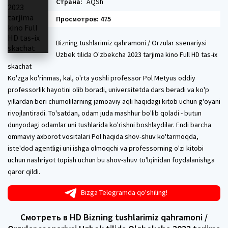
Страна:
AQSh
Просмотров: 475
Bizning tushlarimiz qahramoni / Orzular ssenariysi
Uzbek tilida O'zbekcha 2023 tarjima kino Full HD tas-ix
skachat
Ko'zga ko'rinmas, kal, o'rta yoshli professor Pol Metyus oddiy
professorlik hayotini olib boradi, universitetda dars beradi va ko'p
yillardan beri chumolilarning jamoaviy aqli haqidagi kitob uchun g'oyani
rivojlantiradi. To'satdan, odam juda mashhur bo'lib qoladi - butun
dunyodagi odamlar uni tushlarida ko'rishni boshlaydilar. Endi barcha
ommaviy axborot vositalari Pol haqida shov-shuv ko'tarmoqda,
iste'dod agentligi uni ishga olmoqchi va professorning o'zi kitobi
uchun nashriyot topish uchun bu shov-shuv to'lqinidan foydalanishga
qaror qildi.
Bizga Telegramda qo'shiling!
Смотреть в HD Bizning tushlarimiz qahramoni /