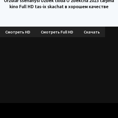
Orzular ssenariysi Uzbek tilida O'zbekcha 2023 tarjima
kino Full HD tas-ix skachat в хорошем качестве
Смотреть HD
Смотреть Full HD
Скачать