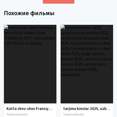
Похожие фильмы
Katta shov-shuv Fransiya retro filmi Uzbek tilida O'zbekcha 1973 tarjima kino Full HD tas-ix skachat
tarjima kinolar 2025, uzbek tarjima kinolar 2025, tarjima kinolar uzbek tilida 2025, tarjima kinolar o zbek 2025, tarjima kinolar o zbek tilida 2025, yangi tarjima kinolar 2025, uzmovi tarjima kinolar 2025, uzmovi com tarjima kinolar 2025, uzbekcha t
Tarjima Kinolar
Tarjima Kinolar