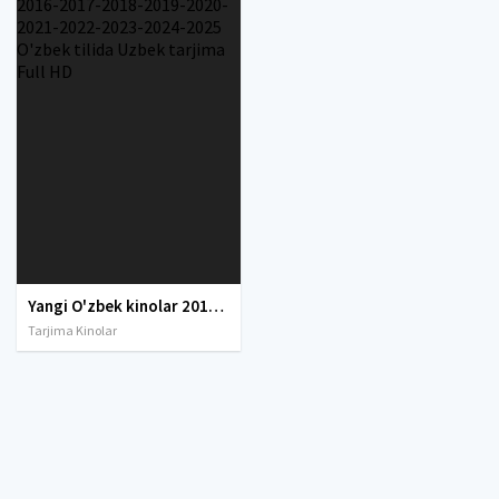
Yangi O'zbek kinolar 2010-2011-2012-2013-2014-2015-2016-2017-2018-2019-2020-2021-2022-2023-2024-2025 O'zbek tilida Uzbek tarjima Full HD
Tarjima Kinolar