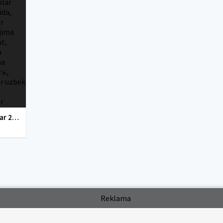
tarjima kinolar 2020 uzbek tilida, tarjima kinolar komediya, tarjima kinolar skachat, boevik tarjima kinolar, tarjima kinolar скачать, tarjima kinolar uzbek tilida skachat, tarjima kinolar saytlari, 7777.uz tarjima kinolar, tarjima kinolar skachat, t