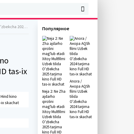
ll HD tas-ix skachat
Популярное
ino
D tas-ix
Anora /
Анора AQSh
Neja 2: Ne Zha
filmi Uzbek
 Hind kino
ajdarho
tilida
qirolini
O'zbekcha
-ix skachat
mag'lub etadi
2024 tarjima
Xitoy Multfilmi
kino Full HD
Uzbek tilida
tas-ix skachat
O'zbekcha
2025 tarjima
kino Full HD