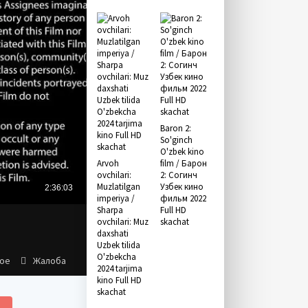
Baron 2:
So'ginch
O'zbek kino
Arvoh
film / Барон
ovchilari:
2: Согинч
Muzlatilgan
Узбек кино
imperiya /
фильм 2022
Sharpa
Full HD
ovchilari: Muz
skachat
daxshati
Uzbek tilida
O'zbekcha
ное
Жалоба
2024 tarjima
kino Full HD
skachat