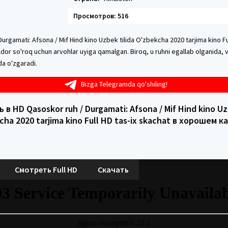
Просмотров: 516
urgamati: Afsona / Mif Hind kino Uzbek tilida O'zbekcha 2020 tarjima kino Ful
dor so'roq uchun arvohlar uyiga qamalgan. Biroq, u ruhni egallab olganida, 
da o'zgaradi.
Bizga Telegramda qo'shiling!
в HD Qasoskor ruh / Durgamati: Afsona / Mif Hind kino Uz
cha 2020 tarjima kino Full HD tas-ix skachat в хорошем к
Смотреть Full HD
Скачать