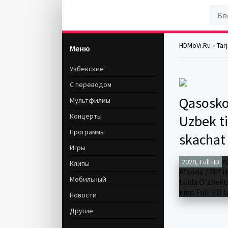
HDMoVi.Ru
»
Tar
Меню
Узбекские
С переводом
Qasoskor
Мультфилмы
Концерты
Uzbek ti
Программы
skachat
Игры
2020, Full HD
Клипы
Мобильный
Новости
Другие