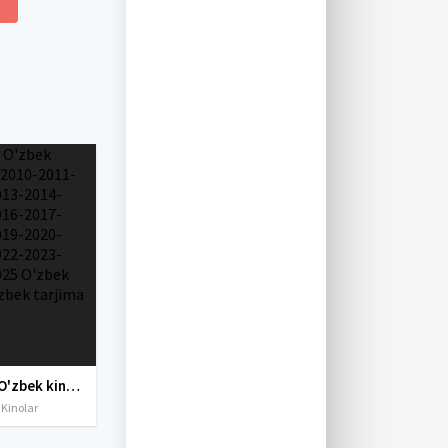
Yangi O'zbek kinolar 2010-2011-2012-2013-2014-2015-2016-2017-2018-2019-2020-2021-2022-2023-2024-2025 O'zbek tilida Uzbek tarjima Full HD
 Kinolar