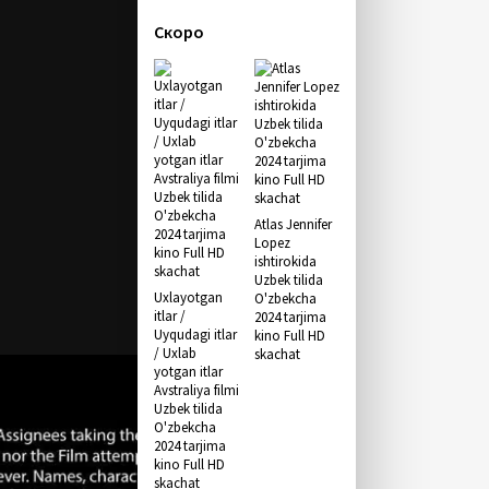
Скоро
Atlas Jennifer
Lopez
ishtirokida
Uzbek tilida
Uxlayotgan
O'zbekcha
itlar /
2024 tarjima
Uyqudagi itlar
kino Full HD
/ Uxlab
skachat
yotgan itlar
Avstraliya filmi
Uzbek tilida
O'zbekcha
2024 tarjima
kino Full HD
skachat