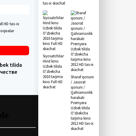
tas-ix skachat
l HD tas-ix
voqealar
Siyosatchilar
Hind kino
bek tilida
Uzbek tilida
ачестве
O'zbekcha
2010 tarjima
Sharaf qonuni
kino Full HD
/ Jasorat
skachat
qonuni /
Qahramonlik
harakati
Premyera
Uzbek tilida
O'zbekcha
tarjima kino
2012 HD tas-ix
skachat