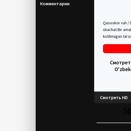
Комментарии
Qasoskor ruh / D
skachat Bir amal
kutilmagan tarz
Смотреть 
O'zbek
Смотреть HD