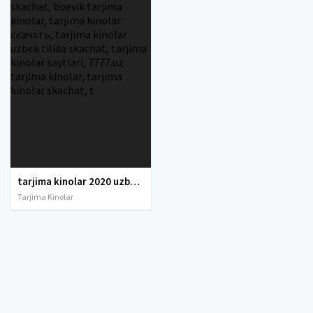
tarjima kinolar 2020 uzbek tilida, tarjima kinolar komediya, tarjima kinolar skachat, boevik tarjima kinolar, tarjima kinolar скачать, tarjima kinolar uzbek tilida skachat, tarjima kinolar saytlari, 7777.uz tarjima kinolar, tarjima kinolar skachat, t
Tarjima Kinolar