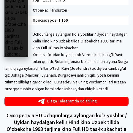
Год:
1993, Full HD
Страна:
Hindiston
Просмотров: 1 150
Uchqunlarga aylangan ko'z yoshlar / Uyidan haydalgan
kelin Hind kino Uzbek tilida O'zbekcha 1993 tarjima
kino Full HD tas-ix skachat
Xotini vafotidan keyin janob Verma kichik o'g'li Ravi
bilan qoladi. Bolaning onasi bo'lishi uchun u yana Durga
ismli qizga uylanadi. Yillar o'tadi. Ravi (Jeetendra) oddiy va kambag'al
qiz Ushaga (Madxuri) uylanadi. Durgadevi jahli chiqib, yosh kelinini
tuhmat qilishga qaror qiladi. Durgadevi va uning yordamchilari tuzgan
tuzoqqa tushib qolgan homilador Usha uydan chiqib ketadi.
Bizga Telegramda qo'shiling!
Смотреть в HD Uchqunlarga aylangan ko'z yoshlar /
Uyidan haydalgan kelin Hind kino Uzbek tilida
O'zbekcha 1993 tarjima kino Full HD tas-ix skachat в