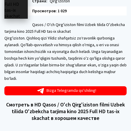
Страна:
Qirg'iziston
Просмотров: 1 029
Qasos / O'ch Qirg'iziston filmi Uzbek tilida O'zbekcha
tarjima kino 2025 Full HD tas-ix skachat
Qirg'iziston. Qishloq qizi Yildiz shafqatsiz zo‘ravonlik qurboniga
aylanadi. Qo'llab-quvvatlash va himoya qilish o'rniga, u eri va onasi
tomonidan ishonchsizlik va xiyonatga duch keladi. Unga tayanadigan
boshqa hech kim yo'qligini tushunib, taqdirini o'z qo'liga olishga qaror
qiladi. U zo‘rlaganlar bilan birma-bir shug‘ullanar ekan, o‘ziga yaqin deb
bilgan insonlar haqidagi achchiq haqiqatga duch kelishga majbur
bo‘ladi.
Bizga Telegramda qo'shiling!
Смотреть в HD Qasos / O'ch Qirg'iziston filmi Uzbek
tilida O'zbekcha tarjima kino 2025 Full HD tas-ix
skachat в хорошем качестве