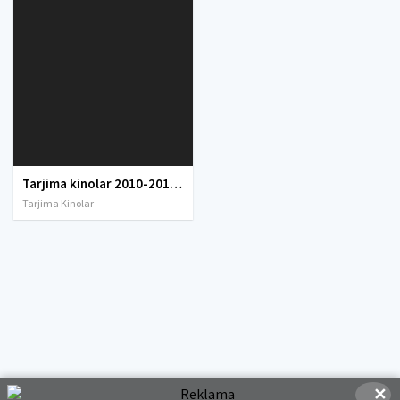
Tarjima kinolar 2010-2011-2012-2013-2014-2015-2016-2017-2018-2019-2020-2021-2022-2023-2024-2025 O'zbek tilida Uzbek tarjima Full HD
Tarjima Kinolar
✕