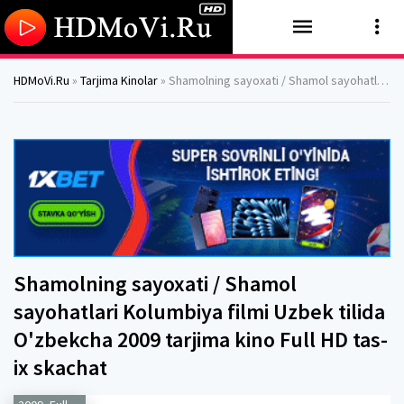
HDMoVi.Ru
»
Tarjima Kinolar
» Shamolning sayoxati / Shamol sayohatlari Kolumbiya filmi Uzbek tilida O'zbekcha 2009 tarjima kino Full HD tas-ix skachat
Shamolning sayoxati / Shamol
sayohatlari Kolumbiya filmi Uzbek tilida
O'zbekcha 2009 tarjima kino Full HD tas-
ix skachat