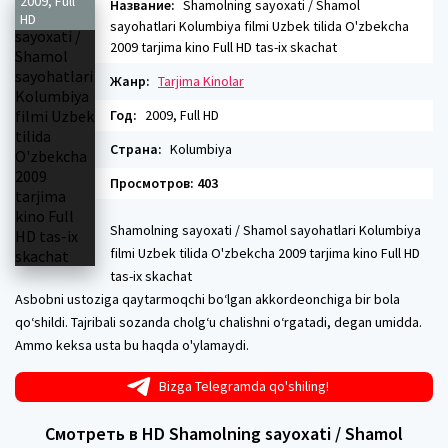
2009, Full
Название:
Shamolning sayoxati / Shamol
HD
sayohatlari Kolumbiya filmi Uzbek tilida O'zbekcha
2009 tarjima kino Full HD tas-ix skachat
Жанр:
Tarjima Kinolar
Год:
2009, Full HD
Страна:
Kolumbiya
Просмотров: 403
Shamolning sayoxati / Shamol sayohatlari Kolumbiya
filmi Uzbek tilida O'zbekcha 2009 tarjima kino Full HD
tas-ix skachat
Asbobni ustoziga qaytarmoqchi bo‘lgan akkordeonchiga bir bola
qo‘shildi. Tajribali sozanda cholg‘u chalishni o‘rgatadi, degan umidda.
Ammo keksa usta bu haqda o'ylamaydi.
Bizga Telegramda qo'shiling!
Смотреть в HD Shamolning sayoxati / Shamol