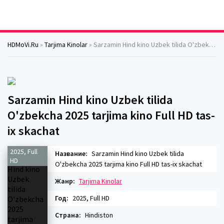
HDMoVi.Ru
»
Tarjima Kinolar
» Sarzamin Hind kino Uzbek tilida O'zbekcha 2025 tarjima kino Full HD tas-ix skachat
Sarzamin Hind kino Uzbek tilida
O'zbekcha 2025 tarjima kino Full HD tas-
ix skachat
2025, Full
Название:
Sarzamin Hind kino Uzbek tilida
HD
O'zbekcha 2025 tarjima kino Full HD tas-ix skachat
Жанр:
Tarjima Kinolar
Год:
2025, Full HD
Страна:
Hindiston