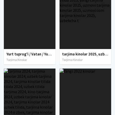
Yurt tuprog'i / Vatan / Yurt / Tuproq / Zamin Hind kino Uzbek tilida O'zbekcha 2025 tarjima kino Full HD tas-ix skachat
tarjima kinolar 2025, uzbek tarjima kinolar 2025, tarjima kinolar uzbek tilida 2025, tarjima kinolar o zbek 2025, tarjima kinolar o zbek tilida 2025, yangi tarjima kinolar 2025, uzmovi tarjima kinolar 2025, uzmovi com tarjima kinolar 2025, uzbekcha t
Tarjima Kinolar
Tarjima Kinolar