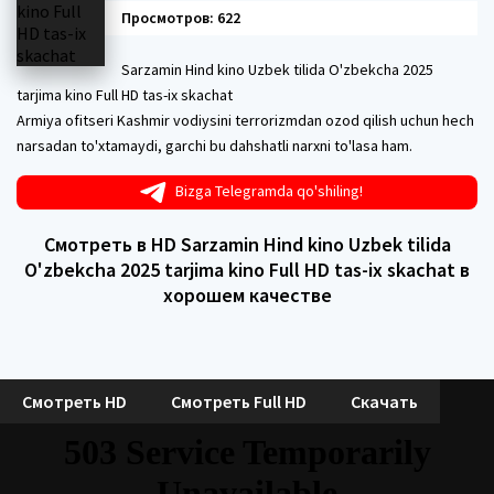
Просмотров: 622
Sarzamin Hind kino Uzbek tilida O'zbekcha 2025
tarjima kino Full HD tas-ix skachat
Armiya ofitseri Kashmir vodiysini terrorizmdan ozod qilish uchun hech
narsadan to'xtamaydi, garchi bu dahshatli narxni to'lasa ham.
Bizga Telegramda qo'shiling!
Смотреть в HD Sarzamin Hind kino Uzbek tilida
O'zbekcha 2025 tarjima kino Full HD tas-ix skachat в
хорошем качестве
Смотреть HD
Смотреть Full HD
Скачать