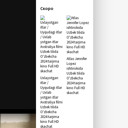
Скоро
Atlas Jennifer
Lopez
ishtirokida
Uzbek tilida
Uxlayotgan
O'zbekcha
itlar /
2024 tarjima
Uyqudagi itlar
kino Full HD
/ Uxlab
skachat
yotgan itlar
Avstraliya filmi
Uzbek tilida
O'zbekcha
2024 tarjima
kino Full HD
skachat