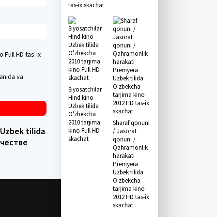
tas-ix skachat
 Full HD tas-ix
ganida va
Siyosatchilar
Hind kino
Uzbek tilida
O'zbekcha
2010 tarjima
Sharaf qonuni
Uzbek tilida
kino Full HD
/ Jasorat
skachat
qonuni /
ачестве
Qahramonlik
harakati
Premyera
Uzbek tilida
O'zbekcha
tarjima kino
2012 HD tas-ix
skachat