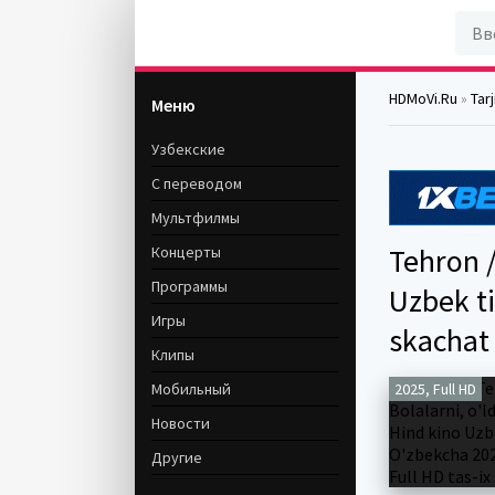
HDMoVi.Ru
»
Tar
Меню
Узбекские
С переводом
Мультфилмы
Tehron /
Концерты
Программы
Uzbek ti
Игры
skachat
Клипы
Мобильный
2025, Full HD
Новости
Другие