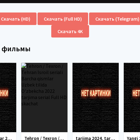
Скачать (HD)
Скачать (Full HD)
Скачать (Telegram)
Скачать 4K
е фильмы
tarjima kinolar 2025, uzbek tarjima kinolar 2025, tarjima kinolar uzbek tilida 2025, tarjima kinolar o zbek 2025, tarjima kinolar o zbek tilida 2025, yangi tarjima kinolar 2025, uzmovi tarjima kinolar 2025, uzmovi com tarjima kinolar 2025, uzbekcha t
Tehron / Texron / Tehran Isroil seriali Barcha qismlar Uzbek tilida O'zbekcha 2022 tarjima serial Full HD skachat
tarjima 2024, tarjima kinolar 2024, uzbek tarjima 2024, tarjima kinolar tilida tilida 2024, uzbek tilida tarjima 2024, kino tarjima 2024, uzbek tarjima kinolar 2024, tarjima kinolar 2024 uzbek tilida, tarjima kinolar 2024 o zbek, tarjima kinolar 2024
Yangi 