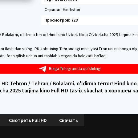
Страна:
Hindiston
Просмотров: 728
/ Bolalarni, o'ldirma terror! Hind kino Uzbek tilida O'zbekcha 2025 tarjima kino
 portlashidan so'ng, RK zobitining Tehrondagi missiyasi Eron uni nishonga ol
tni fosh qilish uchun uni tashlab ketganida halokatli bo'ladi.
Bizga Telegramda qo'shiling!
HD Tehron / Tehran / Bolalarni, o'ldirma terror! Hind kino 
cha 2025 tarjima kino Full HD tas-ix skachat в хорошем к
Смотреть Full HD
Скачать