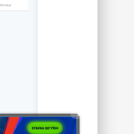
 Kinolar
✕