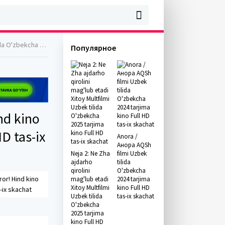
ull HD tas-ix skachat
Популярное
nd kino
D tas-ix
Anora /
Анора AQSh
Neja 2: Ne Zha
filmi Uzbek
ajdarho
tilida
qirolini
O'zbekcha
ror! Hind kino
mag'lub etadi
2024 tarjima
Xitoy Multfilmi
kino Full HD
-ix skachat
Uzbek tilida
tas-ix skachat
O'zbekcha
2025 tarjima
kino Full HD