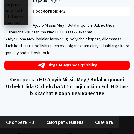
Страна:
AQSh
Просмотров: 443
Ajoyib Missis Mey / Bolalar qonuni Uzbek tilida
O'zbekcha 2017 tarjima kino Full HD tas-ix skachat
Sudya Fiona Mey, bolalar farovonligi bo'yicha ekspert, dilemmaga
duch keldi: katta bo'lishiga uch oy qolgan Odam diniy sabablarga ko'ra
qon quyishdan bosh tortdi.
Bizga Telegramda qo'shiling!
Смотреть в HD Ajoyib Missis Mey / Bolalar qonuni
Uzbek tilida O'zbekcha 2017 tarjima kino Full HD tas-
ix skachat в хорошем качестве
Смотреть HD
Смотреть Full HD
Скачать