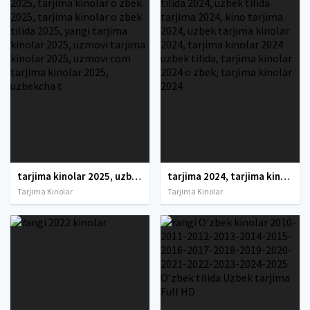
tarjima kinolar 2025, uzbek tarjima kinolar 2025, tarjima kinolar uzbek tilida 2025, tarjima kinolar o zbek 2025, tarjima kinolar o zbek tilida 2025, yangi tarjima kinolar 2025, uzmovi tarjima kinolar 2025, uzmovi com tarjima kinolar 2025, uzbekcha t
tarjima 2024, tarjima kinolar 2024, uzbek tarjima 2024, tarjima kinolar tilida tilida 2024, uzbek tilida tarjima 2024, kino tarjima 2024, uzbek tarjima kinolar 2024, tarjima kinolar 2024 uzbek tilida, tarjima kinolar 2024 o zbek, tarjima kinolar 2024
Tarjima Kinolar
Tarjima Kinolar