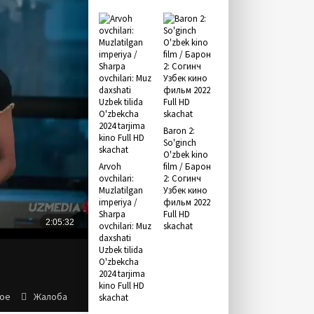
Baron 2:
So'ginch
O'zbek kino
Arvoh
film / Барон
ovchilari:
2: Согинч
Muzlatilgan
Узбек кино
imperiya /
фильм 2022
Sharpa
Full HD
ovchilari: Muz
skachat
daxshati
Uzbek tilida
O'zbekcha
2024 tarjima
kino Full HD
ное
Жалоба
skachat