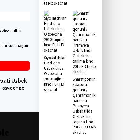
tas-ix skachat
a kino Full HD
i uni kutilmagan
Siyosatchilar
Hind kino
Uzbek tilida
O'zbekcha
2010 tarjima
Sharaf qonuni
'yxati Uzbek
kino Full HD
/ Jasorat
м качестве
skachat
qonuni /
Qahramonlik
harakati
Premyera
Uzbek tilida
O'zbekcha
tarjima kino
2012 HD tas-ix
skachat