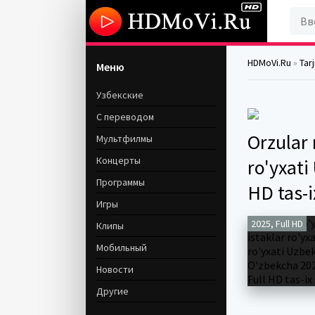
HDMoVi.Ru
»
Tar
Меню
Узбекские
С переводом
Orzular 
Мультфилмы
Концерты
ro'yxati
Программы
HD tas-i
Игры
2025, Full HD
Клипы
Мобильный
Новости
Другие