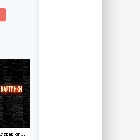
Yangi O'zbek kinolar 2010-2011-2012-2013-2014-2015-2016-2017-2018-2019-2020-2021-2022-2023-2024-2025 O'zbek tilida Uzbek tarjima Full HD