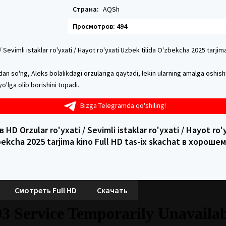
Страна:
AQSh
Просмотров: 494
/ Sevimli istaklar ro'yxati / Hayot ro'yxati Uzbek tilida O'zbekcha 2025 tarjim
dan so'ng, Aleks bolalikdagi orzulariga qaytadi, lekin ularning amalga oshish
yo'lga olib borishini topadi.
Bizga Telegramda qo'shiling!
HD Orzular ro'yxati / Sevimli istaklar ro'yxati / Hayot ro
zbekcha 2025 tarjima kino Full HD tas-ix skachat в хороше
Смотреть Full HD
Скачать