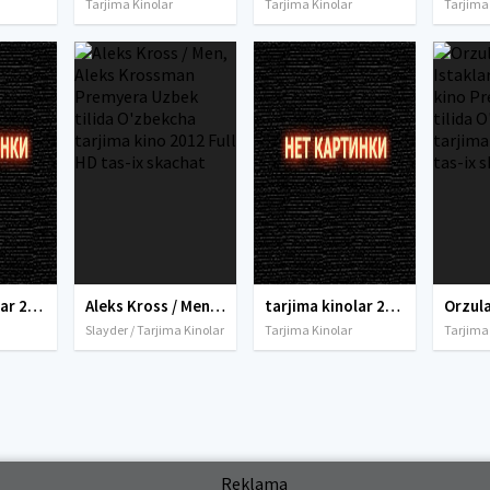
Tarjima Kinolar
Tarjima Kinolar
Tarjima
Tarjima kinolar 2010-2011-2012-2013-2014-2015-2016-2017-2018-2019-2020-2021-2022-2023-2024-2025 O'zbek tilida Uzbek tarjima Full HD
Aleks Kross / Men, Aleks Krossman Premyera Uzbek tilida O'zbekcha tarjima kino 2012 Full HD tas-ix skachat
tarjima kinolar 2020 uzbek tilida, tarjima kinolar komediya, tarjima kinolar skachat, boevik tarjima kinolar, tarjima kinolar скачать, tarjima kinolar uzbek tilida skachat, tarjima kinolar saytlari, 7777.uz tarjima kinolar, tarjima kinolar skachat, t
Slayder / Tarjima Kinolar
Tarjima Kinolar
Tarjima