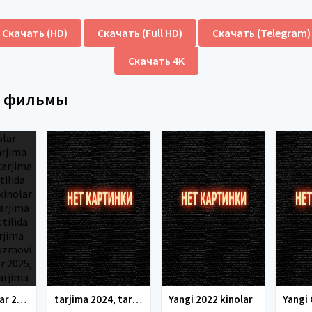
Скачать (HD)
Скачать (Full HD)
Скачать (Telegram)
Скачать 4K
е фильмы
tarjima kinolar 2025, uzbek tarjima kinolar 2025, tarjima kinolar uzbek tilida 2025, tarjima kinolar o zbek 2025, tarjima kinolar o zbek tilida 2025, yangi tarjima kinolar 2025, uzmovi tarjima kinolar 2025, uzmovi com tarjima kinolar 2025, uzbekcha t
tarjima 2024, tarjima kinolar 2024, uzbek tarjima 2024, tarjima kinolar tilida tilida 2024, uzbek tilida tarjima 2024, kino tarjima 2024, uzbek tarjima kinolar 2024, tarjima kinolar 2024 uzbek tilida, tarjima kinolar 2024 o zbek, tarjima kinolar 2024
Yangi 2022 kinolar