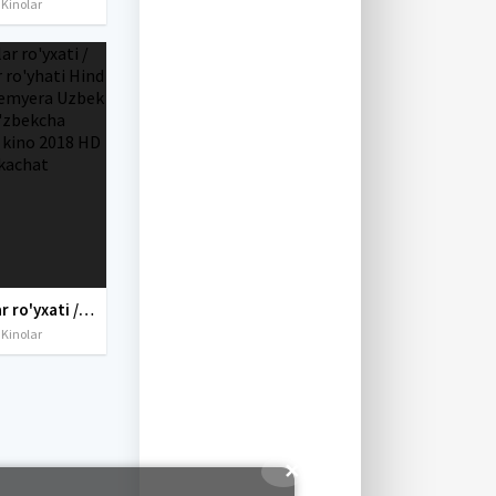
 Kinolar
Orzular ro'yxati / Istaklar ro'yhati Hind kino Premyera Uzbek tilida O'zbekcha tarjima kino 2018 HD tas-ix skachat
 Kinolar
✕