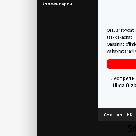
Комментарии
Orzular ro'yxati 
tas-ix skachat
Onasining o'limi
va hayratlanarli 
Смотреть в 
tilida O'
Смотреть HD