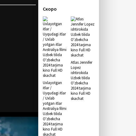
Скоро
Atlas Jennifer
Lopez
ishtirokida
Uzbek tilida
Uxlayotgan
O'zbekcha
itlar /
2024 tarjima
Uyqudagi itlar
kino Full HD
/ Uxlab
skachat
yotgan itlar
Avstraliya filmi
Uzbek tilida
O'zbekcha
2024 tarjima
kino Full HD
skachat