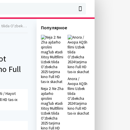
Full HD tas-ix skachat
Популярное
ot
no Full
Anora /
Анора AQSh
Neja 2: Ne Zha
filmi Uzbek
ti / Hayot
ajdarho
tilida
qirolini
O'zbekcha
l HD tas-ix
mag'lub etadi
2024 tarjima
Xitoy Multfilmi
kino Full HD
Uzbek tilida
tas-ix skachat
O'zbekcha
2025 tarjima
kino Full HD