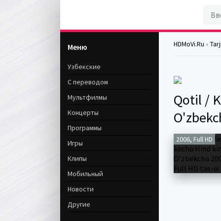
HDMoVi.Ru
»
Tar
Меню
Узбекские
С переводом
Qotil / 
Мультфилмы
Концерты
O'zbekch
Программы
2006, Full HD
Игры
Клипы
Мобильный
Новости
Другие