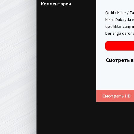
Комментарии
Qotil / Killer / 
Nikhil Dubayda is
qotilliklar zanj
berishga qaror q
Смотреть в H
Смотреть HD