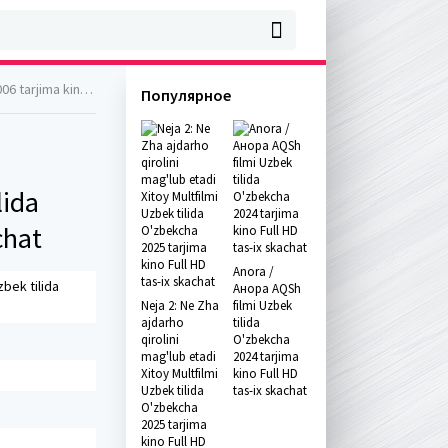
l HD tas-ix skachat
Популярное
lida
chat
Anora /
zbek tilida
Анора AQSh
Neja 2: Ne Zha
filmi Uzbek
ajdarho
tilida
qirolini
O'zbekcha
mag'lub etadi
2024 tarjima
Xitoy Multfilmi
kino Full HD
Uzbek tilida
tas-ix skachat
O'zbekcha
2025 tarjima
kino Full HD