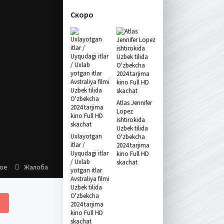
Скоро
Atlas Jennifer
Lopez
ishtirokida
Uzbek tilida
Uxlayotgan
O'zbekcha
itlar /
2024 tarjima
Uyqudagi itlar
kino Full HD
/ Uxlab
skachat
ное
Жалоба
yotgan itlar
Avstraliya filmi
Uzbek tilida
O'zbekcha
2024 tarjima
kino Full HD
skachat