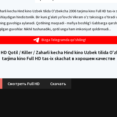
Zaharli kecha Hind kino Uzbek tilida O'zbekcha 2006 tarjima kino Full HD tas-ix
hlaydigan hindistonlik. Bir kuni g'alati yo'lovchi Vikram o'z taksisiga o'tiradi v
irining guvohiga aylanadi. Qotilning maqsadi - mafiya boshlig'i Gabbarga qarsh
ilgan guvohlar. Nikhil tushunadiki, qotil unga ham imkoniyat qoldirmadi...
Bizga Telegramda qo'shiling!
D Qotil / Killer / Zaharli kecha Hind kino Uzbek tilida O
tarjima kino Full HD tas-ix skachat в хорошем качестве
Смотреть Full HD
Скачать