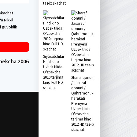
tas-ix skachat
 skachat
a Nikxil
i guvohlik
Siyosatchilar
'zbekcha 2006
Hind kino
Uzbek tilida
O'zbekcha
2010 tarjima
Sharaf qonuni
kino Full HD
/ Jasorat
skachat
qonuni /
Qahramonlik
harakati
Premyera
Uzbek tilida
O'zbekcha
tarjima kino
2012 HD tas-ix
skachat