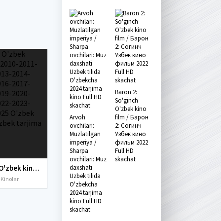
Baron 2:
So'ginch
O'zbek kino
Arvoh
film / Барон
ovchilari:
2: Согинч
Muzlatilgan
Узбек кино
imperiya /
фильм 2022
Sharpa
Full HD
ovchilari: Muz
skachat
Yangi O'zbek kinolar 2010-2011-2012-2013-2014-2015-2016-2017-2018-2019-2020-2021-2022-2023-2024-2025 O'zbek tilida Uzbek tarjima Full HD
daxshati
Uzbek tilida
 Kinolar
O'zbekcha
2024 tarjima
kino Full HD
skachat