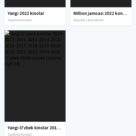
Yangi 2022 kinolar
Million jamoasi 2022 konserti / Million jamoasi konsert dasturi 2022 4K UHD tas-ix skachat
Tarjima Kinolar
Slayder / Konsertlar
Yangi O'zbek kinolar 2010-2011-2012-2013-2014-2015-2016-2017-2018-2019-2020-2021-2022-2023-2024-2025 O'zbek tilida Uzbek tarjima Full HD
Tarjima Kinolar