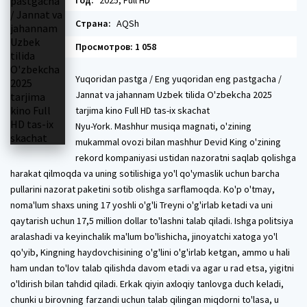
Год:
2025, Full HD
Страна:
AQSh
Просмотров: 1 058
Yuqoridan pastga / Eng yuqoridan eng pastgacha /
Jannat va jahannam Uzbek tilida O'zbekcha 2025
tarjima kino Full HD tas-ix skachat
Nyu-York. Mashhur musiqa magnati, o'zining
mukammal ovozi bilan mashhur Devid King o'zining
rekord kompaniyasi ustidan nazoratni saqlab qolishga
harakat qilmoqda va uning sotilishiga yo'l qo'ymaslik uchun barcha
pullarini nazorat paketini sotib olishga sarflamoqda. Ko'p o'tmay,
noma'lum shaxs uning 17 yoshli o'g'li Treyni o'g'irlab ketadi va uni
qaytarish uchun 17,5 million dollar to'lashni talab qiladi. Ishga politsiya
aralashadi va keyinchalik ma'lum bo'lishicha, jinoyatchi xatoga yo'l
qo'yib, Kingning haydovchisining o'g'lini o'g'irlab ketgan, ammo u hali
ham undan to'lov talab qilishda davom etadi va agar u rad etsa, yigitni
o'ldirish bilan tahdid qiladi. Erkak qiyin axloqiy tanlovga duch keladi,
chunki u birovning farzandi uchun talab qilingan miqdorni to'lasa, u