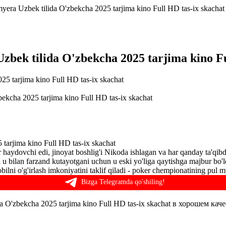
myera Uzbek tilida O'zbekcha 2025 tarjima kino Full HD tas-ix skachat
Uzbek tilida O'zbekcha 2025 tarjima kino Fu
bekcha 2025 tarjima kino Full HD tas-ix skachat
 tarjima kino Full HD tas-ix skachat
 haydovchi edi, jinoyat boshlig'i Nikoda ishlagan va har qanday ta'qib
 u bilan farzand kutayotgani uchun u eski yo'liga qaytishga majbur bo
lni o'g'irlash imkoniyatini taklif qiladi - poker chempionatining pul mu
Bizga Telegramda qo'shiling!
da O'zbekcha 2025 tarjima kino Full HD tas-ix skachat в хорошем кач