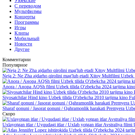
Узбекские
С переводом
Мультфилмы
Концерты
Программы
Игры
Клипы
Мобильный
Новости
Другие
Комментарии
Популярное
Neja 2: Ne Zha ajdarho qirolini mag'lub etadi Xitoy Multfilmi Uzbek 
Anora / Анора AQSh filmi Uzbek tilida O'zbekcha 2024 tarjima kino
Siyosatchilar Hind kino Uzbek tilida O'zbekcha 2010 tarjima kino Fu
Sharaf qonuni / Jasorat qonuni / Qahramonlik harakati Premyera Uzbe
Скоро
Uxlayotgan itlar / Uyqudagi itlar / Uxlab yotgan itlar Avstraliya fil