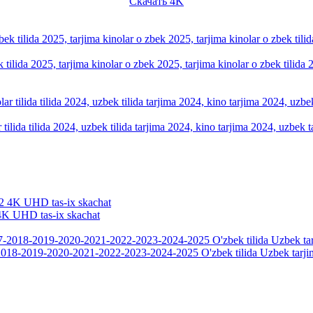
Скачать 4K
k tilida 2025, tarjima kinolar o zbek 2025, tarjima kinolar o zbek tilid
tilida tilida 2024, uzbek tilida tarjima 2024, kino tarjima 2024, uzbek t
2 4K UHD tas-ix skachat
018-2019-2020-2021-2022-2023-2024-2025 O'zbek tilida Uzbek tarji