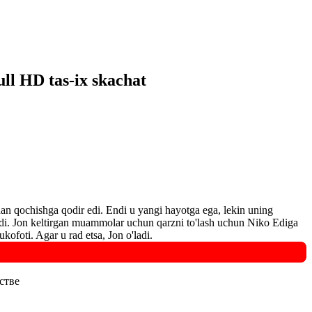
ll HD tas-ix skachat
dan qochishga qodir edi. Endi u yangi hayotga ega, lekin uning
'ldi. Jon keltirgan muammolar uchun qarzni to'lash uchun Niko Ediga
kofoti. Agar u rad etsa, Jon o'ladi.
естве