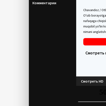
Комментарии
Chavandoz / Otli
O'sib borayotgan
nafaqaga chiqish
muqobil yo'lni 
nimani anglatish
Смотреть в
Смотреть HD