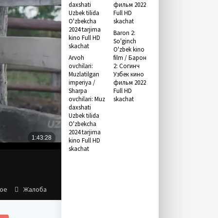
Baron 2:
So'ginch
O'zbek kino
Arvoh
film / Барон
ovchilari:
2: Согинч
Muzlatilgan
Узбек кино
imperiya /
фильм 2022
Sharpa
Full HD
ovchilari: Muz
skachat
daxshati
Uzbek tilida
O'zbekcha
2024 tarjima
kino Full HD
skachat
ное
Жалоба