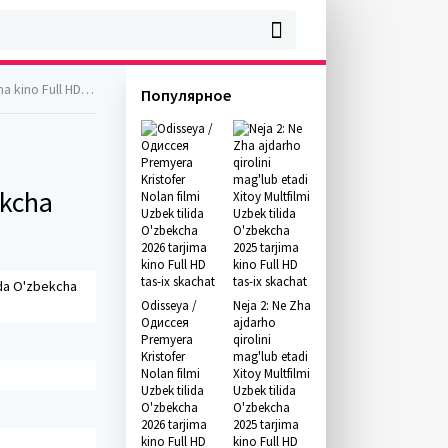
HD tas-ix skachat
Популярное
ekcha
ida O'zbekcha
Odisseya /
Neja 2: Ne Zha
Одиссея
ajdarho
Premyera
qirolini
Kristofer
mag'lub etadi
Nolan filmi
Xitoy Multfilmi
Uzbek tilida
Uzbek tilida
O'zbekcha
O'zbekcha
2026 tarjima
2025 tarjima
kino Full HD
kino Full HD