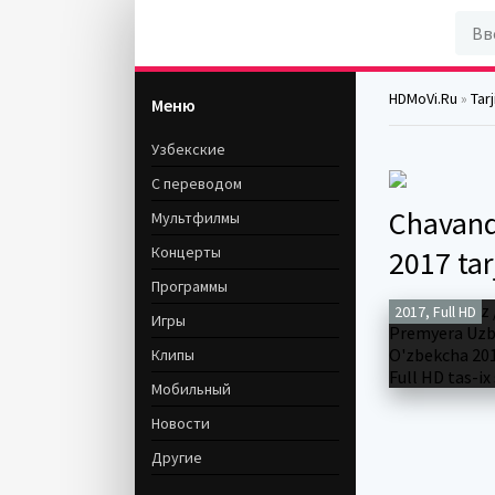
HDMoVi.Ru
»
Tar
Меню
Узбекские
С переводом
Chavand
Мультфилмы
Концерты
2017 tar
Программы
2017, Full HD
Игры
Клипы
Мобильный
Новости
Другие