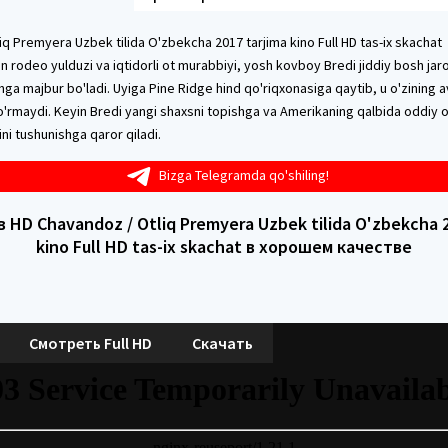
q Premyera Uzbek tilida O'zbekcha 2017 tarjima kino Full HD tas-ix skachat
 rodeo yulduzi va iqtidorli ot murabbiyi, yosh kovboy Bredi jiddiy bosh jar
ga majbur bo'ladi. Uyiga Pine Ridge hind qo'riqxonasiga qaytib, u o'zining a
ko'rmaydi. Keyin Bredi yangi shaxsni topishga va Amerikaning qalbida oddiy 
ini tushunishga qaror qiladi.
Bizga Telegramda qo'shiling!
 HD Chavandoz / Otliq Premyera Uzbek tilida O'zbekcha 2
kino Full HD tas-ix skachat в хорошем качестве
Смотреть Full HD
Скачать