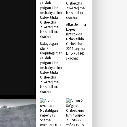
Atlas Jennifer
Lopez
ishtirokida
Uzbek tilida
Uxlayotgan
O'zbekcha
itlar /
2024 tarjima
Uyqudagi itlar
kino Full HD
/ Uxlab
skachat
yotgan itlar
Avstraliya filmi
Uzbek tilida
O'zbekcha
2024 tarjima
kino Full HD
skachat