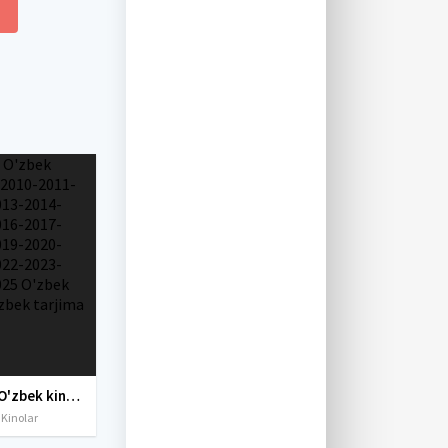
Yangi O'zbek kinolar 2010-2011-2012-2013-2014-2015-2016-2017-2018-2019-2020-2021-2022-2023-2024-2025 O'zbek tilida Uzbek tarjima Full HD
 Kinolar