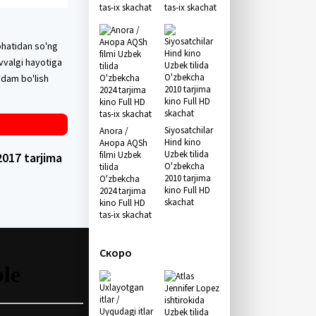
tas-ix skachat
tas-ix skachat
ohatidan so'ng
vvalgi hayotiga
odam bo'lish
Siyosatchilar
Anora /
Hind kino
Анора AQSh
Uzbek tilida
filmi Uzbek
017 tarjima
O'zbekcha
tilida
2010 tarjima
O'zbekcha
kino Full HD
2024 tarjima
skachat
kino Full HD
tas-ix skachat
Скоро