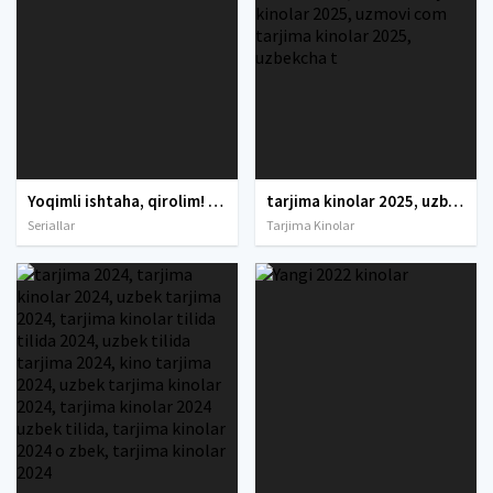
Yoqimli ishtaha, qirolim! / Zolimning bosh oshpazi / Tiraning oshpazi Koreya seriali Uzbek tilida 2025 tarjima serial Full HD skachat
tarjima kinolar 2025, uzbek tarjima kinolar 2025, tarjima kinolar uzbek tilida 2025, tarjima kinolar o zbek 2025, tarjima kinolar o zbek tilida 2025, yangi tarjima kinolar 2025, uzmovi tarjima kinolar 2025, uzmovi com tarjima kinolar 2025, uzbekcha t
Seriallar
Tarjima Kinolar