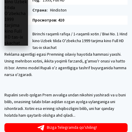
Год:
1999, Full HD
Страна:
Hindiston
Просмотров: 410
Birinchi raqamli rafiqa / 1-raqamli xotin / Biwi No. 1 Hind
kino Uzbek tilida O'zbekcha 1999 tarjima kino Full HD
tas-ix skachat
Reklama agentligi egasi Premning oilaviy hayotida hammasi yaxshi.
Uning mehribon xotini, ikkita yoqimli farzandi, g'amxo'r onasi va hatto
iti bor. Ammo model Rupali o'z agentligiga tashrif buyurganida hamma
narsa o'zgaradi.
Rupalini sevib qolgan Prem avvaliga undan nikohini yashiradi va u buni
bilib, onasining talabi bilan aqldan ozgan ayolga uylanganiga uni
ishontiradi. Xotini esa erining ishqibozligini bilib, uni har qanday
holatda ham qaytarib olishga ahd qiladi...
Bizga Telegramda qo'shiling!