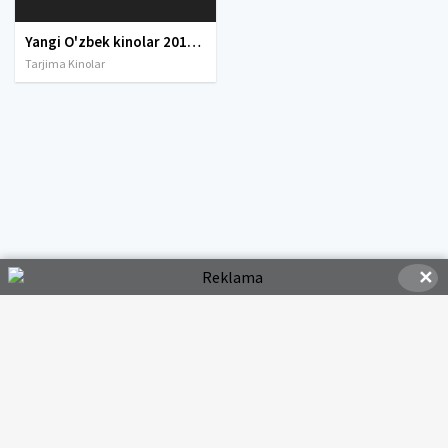
Yangi O'zbek kinolar 2010-2011-2012-2013-2014-2015-2016-2017-2018-2019-2020-2021-2022-2023-2024-2025 O'zbek tilida Uzbek tarjima Full HD
Tarjima Kinolar
✕
© 2020-2026 HDMOVI.RU, Права на фильмы принадлежат их авторам.
hdmovi@mail.ru
Все фильмы представлены только для ознакомления. Любой