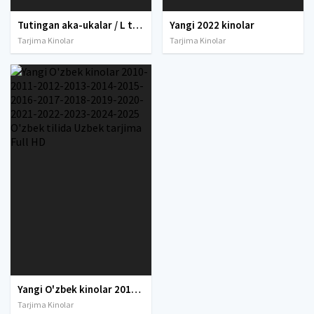
Tutingan aka-ukalar / L to'rtligi Uzbek tilida O'zbekcha 2022 tarjima kino Full HD skachat
Yangi 2022 kinolar
Tarjima Kinolar
Tarjima Kinolar
Yangi O'zbek kinolar 2010-2011-2012-2013-2014-2015-2016-2017-2018-2019-2020-2021-2022-2023-2024-2025 O'zbek tilida Uzbek tarjima Full HD
Tarjima Kinolar