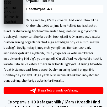
Страна:
Hindiston
Просмотров: 427
Xafagarchilik / G'am / Kroadh Hind kino Uzbek tilida
O'zbekcha 1990 tarjima kino Full HD tas-ix skachat
Kunduzi shaharning tinch ko'chalaridan begunoh qizlar g'oyib bo'la
boshlaydi. Inspektor Shukla qotilni fosh qiladi. U Dharamdas, baxtsiz
qurbonlarining organlarini chet elga sotadigan boy va nufuzli mafiya
boshlig'i. Boyligi tufayli jinoyatchi yengilmas. Bundan tashqari,
inspektor qotillikda ayblanib, izsiz yo'qoladi va xotinini o'ldiradi.
Inspektorning ikki o'g'li yetim qoladi. O'n yil o'tadi va Aju va Viju kuchli,
karate ustalari va xatosiz merganlar bo'lib ulg'ayadi. Ularning hayotda
faqat bitta maqsadi bor: qasos! Dushman uning ismini o'zgartirib,
Bombeyda yashaydi. Unga yetib olish uchun aka-ukalar jinoyatchilar
dunyosining shohlariga aylanishlari kerak...
Bizga Telegramda qo'shiling!
Смотреть в HD Xafagarchilik / G'am / Kroadh Hind