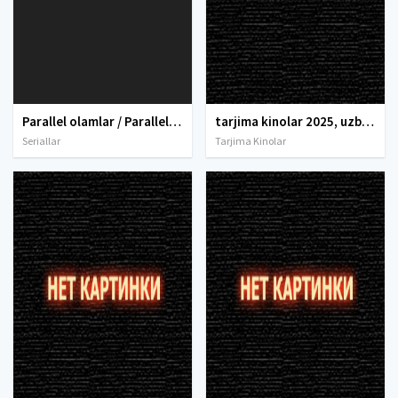
Parallel olamlar / Parallel dunyo / W Koreya seriali Barcha qismlar Uzbek tilida O'zbekcha 2016 tarjima kino Full HD tas-ix skachat
tarjima kinolar 2025, uzbek tarjima kinolar 2025, tarjima kinolar uzbek tilida 2025, tarjima kinolar o zbek 2025, tarjima kinolar o zbek tilida 2025, yangi tarjima kinolar 2025, uzmovi tarjima kinolar 2025, uzmovi com tarjima kinolar 2025, uzbekcha t
Seriallar
Tarjima Kinolar