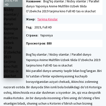
2019, Full
Название:
Bog'liq olamlar / Nisbiy olamlar / Parallel
HD
dunyo Yaponiya Anime Multfilm Uzbek tilida
O'zbekcha 2019 tarjima kino Full HD tas-ix skachat
Жанр:
Tarjima Kinolar
Год:
2019, Full HD
Страна:
Yaponiya
Просмотров: 880
Bog'liq olamlar / Nisbiy olamlar / Parallel dunyo
Yaponiya Anime Multfilm Uzbek tilida O'zbekcha 2019
tarjima kino Full HD tas-ix skachat
Ikki parallel dunyo umumiy taqdir bilan bog'langan. Biri
to'satdan o'limlar epidemiyasining kuchayib
borayotganidan aziyat chekadi, ikkinchisi zolimning
nazorati ostida. Bir dunyoda Shin ismli bola bolalikdagi do'sti Kotoriga
oshiq, ikkinchisida esa ular dushman: u isyonkor Jin, qiz esa despotik
malika Kotoko. Jin bir dunyoda insonning o'limi uning do'stining o'limi
ekanligini biladi, shuning uchun u Kotorini o'ldirish uchun bizning