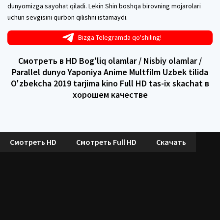
dunyomizga sayohat qiladi. Lekin Shin boshqa birovning mojarolari
uchun sevgisini qurbon qilishni istamaydi.
Bizga Telegramda qo'shiling!
Смотреть в HD Bog'liq olamlar / Nisbiy olamlar /
Parallel dunyo Yaponiya Anime Multfilm Uzbek tilida
O'zbekcha 2019 tarjima kino Full HD tas-ix skachat в
хорошем качестве
Смотреть HD
Смотреть Full HD
Скачать